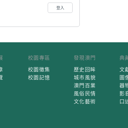
登入
展
校園專區
發現澳門
典
章
校園徵集
歷史回眸
文
覽
校園記憶
城市風貌
圖
澳門百業
器
風俗民情
影
文化藝術
口