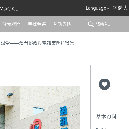
Language
字體大
發現澳門
典藏精選
互動專區
一線牽——澳門郵政與電訊業圖片徵集
基本資料