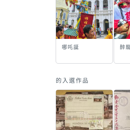
哪吒誕
醉
的入選作品