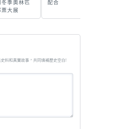
門冬季奧林匹
配合
2021電
郵票大展
您提供史料和真實故事，共同填補歷史空白!