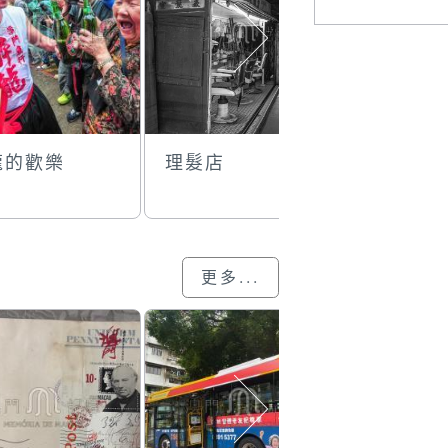
龍的歡樂
理髮店
拍照留念
更多...