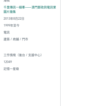
海祺
千里傳訊一線牽——澳門郵政與電訊業
圖片徵集
2013年8月22日
1999年至今
電訊
建築 / 商舖 / 門市
工作情境（後台 / 支援中心）
12049
記憶一星級