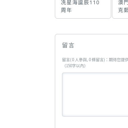
冼星海誕辰110
澳
周年
克
留言
留言( 0 人參與, 0 條留言)：期待
（150字以內）