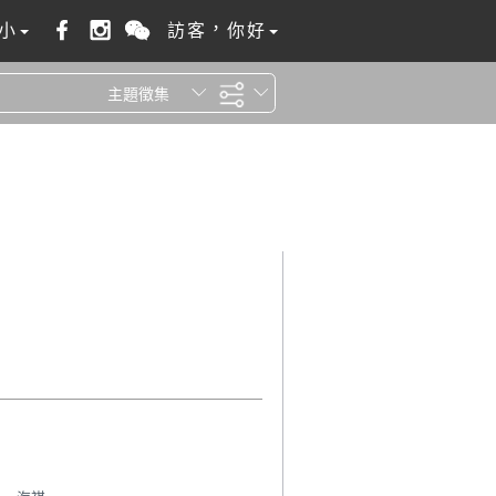
小
訪客，你好
主題徵集
全站