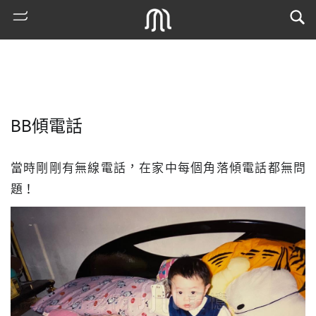
BB傾電話
當時剛剛有無線電話，在家中每個角落傾電話都無問
題！
熱
門
搜
索
古
地