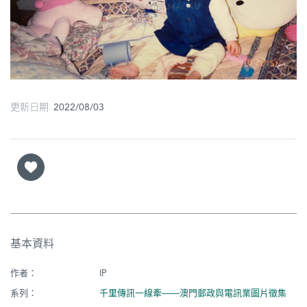
圖
媽
閣
寺
更新日期 2022/08/03
廟
巴
士
教
堂
街
基本資料
市
作者：
IP
系列：
千里傳訊一線牽——澳門郵政與電訊業圖片徵集