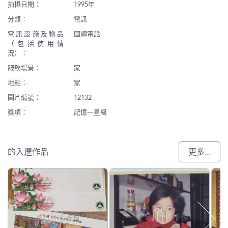
拍攝日期：
1995年
分類：
電訊
電訊設施及物品
固網電話
（包括使用情
況）：
服務場景：
家
地點：
家
圖片編號：
12132
獎項：
記憶一星級
的入選作品
更多...