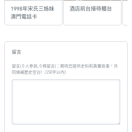
1998年宋氏三姊妹
酒店前台接待櫃台
澳門電話卡
留言
留言( 0 人參與, 0 條留言)：期待您提供史料和真實故事，共
同填補歷史空白!（150字以內）