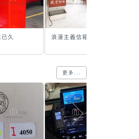
來已久
浪漫主義信箱
渡船街郵
更多...