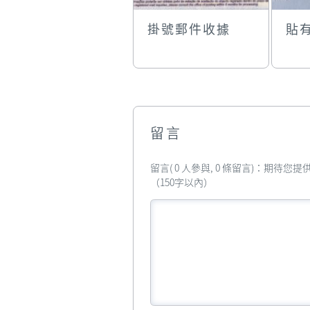
掛號郵件收據
貼
留言
留言( 0 人參與, 0 條留言)：期待
（150字以內）