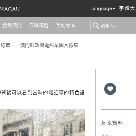
Language
字體大
發現澳門
典藏精選
互動專區
一線牽——澳門郵政與電訊業圖片徵集
物背後可以看到當時的電話亭的特色設
基本資料