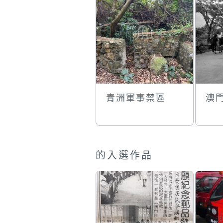
青洲軍事禁區
澳
的入選作品