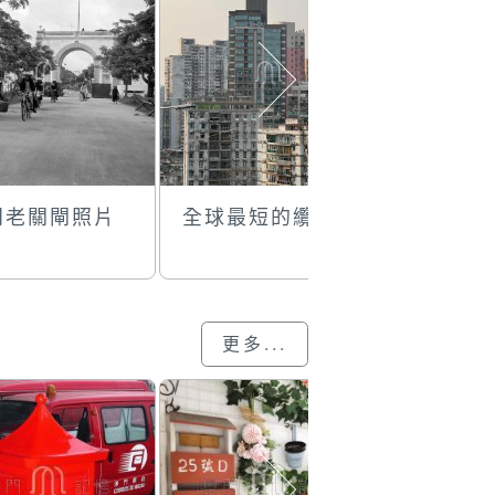
門老關閘照片
全球最短的纜車
老關閘照
更多...