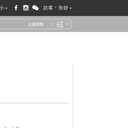
小
訪客，你好
主題徵集
全站