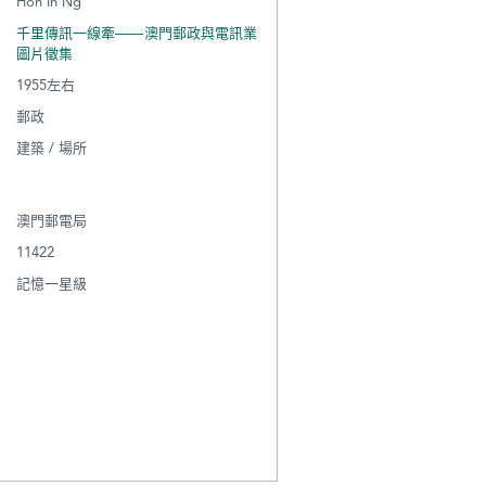
Hon In Ng
千里傳訊一線牽——澳門郵政與電訊業
圖片徵集
1955左右
郵政
建築 / 場所
澳門郵電局
11422
記憶一星級