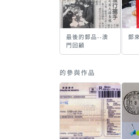
最後的郵品--澳
郵
門回顧
的參與作品