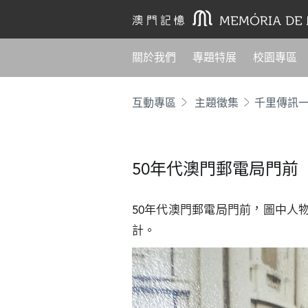
關於我們
專題特展
校園專區
互動專區
主題徵集
千里傳訊
50年代澳門郵電局門前
50年代澳門郵電局門前，圖中人
計。