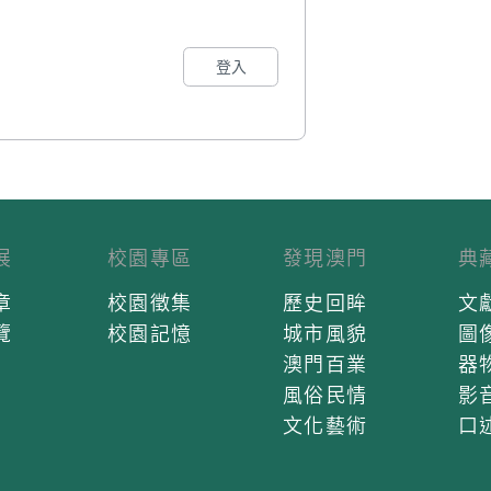
登入
展
校園專區
發現澳門
典
章
校園徵集
歷史回眸
文
覽
校園記憶
城市風貌
圖
澳門百業
器
風俗民情
影
文化藝術
口