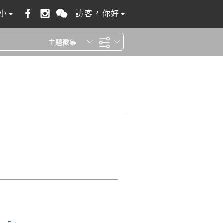
小
訪客，你好
主題徵集
全站