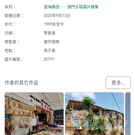
系列：
滄海桑田──澳門北區圖片徵集
拍攝日期：
2025年9月13日
年代：
1999年至今
分類：
零售業
零售業：
運作情境
地點：
筷子基
圖片編號：
20751
作者的其它作品
更多...