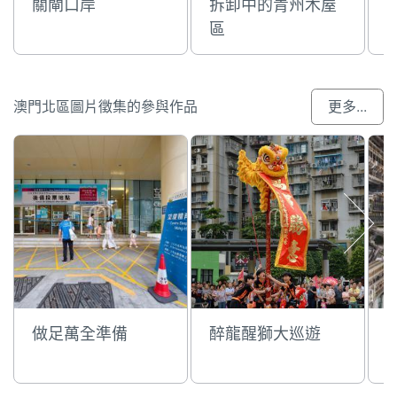
關閘口岸
拆卸中的青州木屋
區
澳門北區圖片徵集的參與作品
更多...
做足萬全準備
醉龍醒獅大巡遊