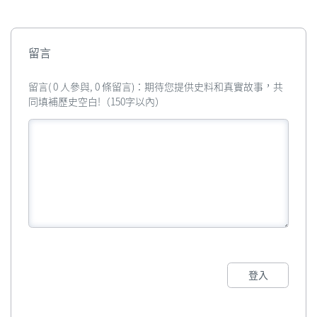
留言
留言( 0 人參與, 0 條留言)：期待您提供史料和真實故事，共
同填補歷史空白!（150字以內）
登入