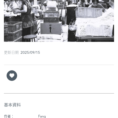
圖
媽
閣
寺
廟
更新日期 2025/09/15
巴
士
教
堂
街
市
基本資料
作者：
Fang