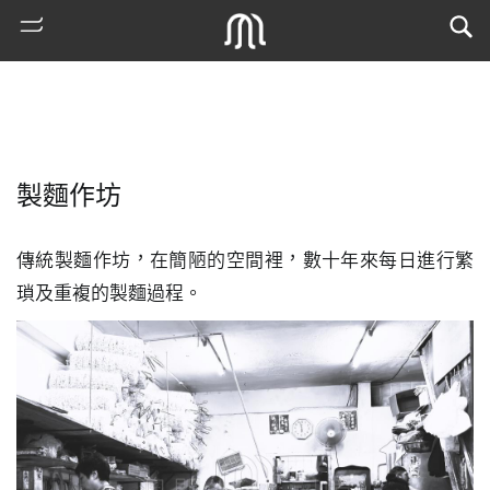
製麵作坊
傳統製麵作坊，在簡陋的空間裡，數十年來每日進行繁
瑣及重複的製麵過程。
熱
門
搜
索
古
地