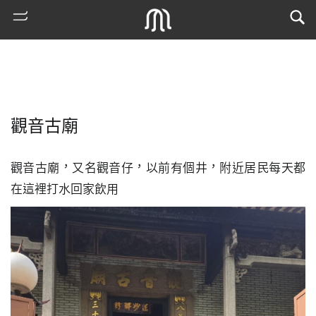
觀音古廟
觀音古廟，又名觀音仔，以前有個井，附近居民每天都
在這裡打水回家飲用
熱
門
搜
索
古
地