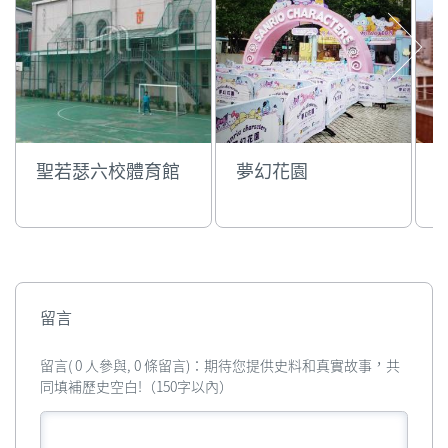
聖若瑟六校體育館
夢幻花園
留言
留言( 0 人參與, 0 條留言)：期待您提供史料和真實故事，共
同填補歷史空白!（150字以內）