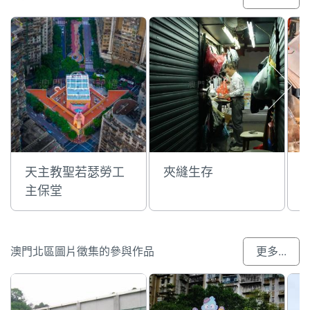
天主教聖若瑟勞工
夾縫生存
主保堂
澳門北區圖片徵集的參與作品
更多...