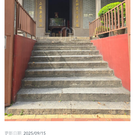
圖
媽
閣
寺
廟
巴
士
教
堂
街
市
更新日期 2025/09/15