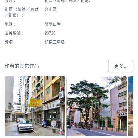
分類：
街區（總體／鳥瞰／街道）
街區（總體／鳥瞰
台山區
／街道）：
地點：
關閘口岸
圖片編號：
20728
獎項：
記憶三星級
作者的其它作品
更多...