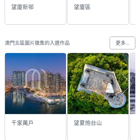
望廈新邨
望廈區
澳門北區圖片徵集的入選作品
更多...
千家萬戶
望夏炮台山