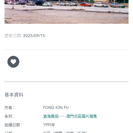
圖
媽
閣
更新日期 2025/09/15
寺
廟
巴
士
教
堂
基本資料
街
作者：
FONG ION FU
市
系列：
滄海桑田──澳門北區圖片徵集
拍攝日期：
1995年