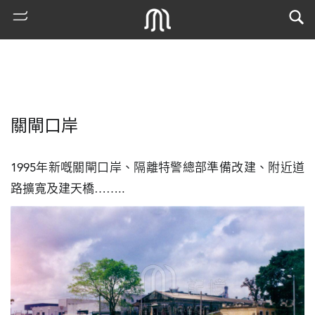
關閘口岸
1995年新嘅關閘口岸、隔離特警總部準備改建、附近道
路擴寬及建天橋……..
熱
門
搜
索
古
地