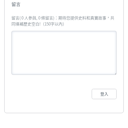
留言
留言( 0 人參與, 0 條留言)：期待您提供史料和真實故事，共
同填補歷史空白!（150字以內）
登入