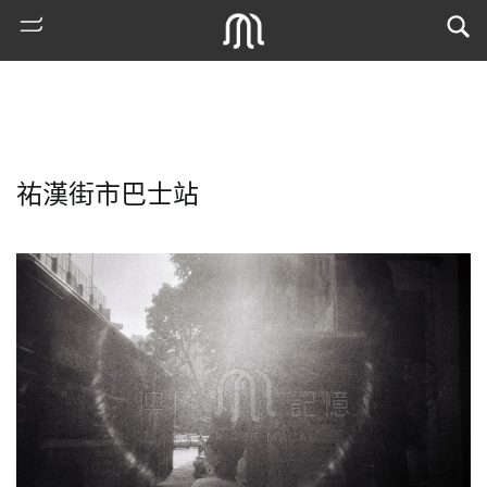
祐漢街市巴士站
熱
門
搜
索
古
地