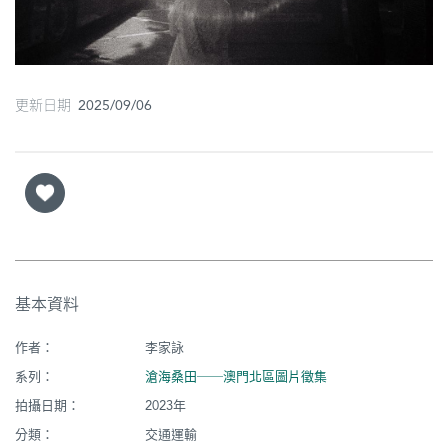
圖
媽
閣
更新日期 2025/09/06
寺
廟
巴
士
教
基本資料
堂
作者：
李家詠
街
市
系列：
滄海桑田──澳門北區圖片徵集
拍攝日期：
2023年
分類：
交通運輸