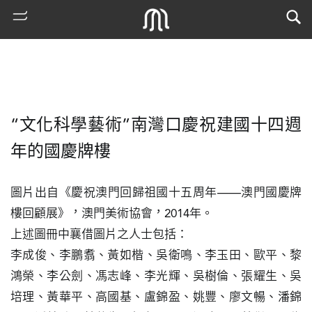
“文化科學藝術”南灣口慶祝建國十四週
年的國慶牌樓
圖片出自《慶祝澳門回歸祖國十五周年——澳門國慶牌
樓回顧展》，澳門美術協會，2014年。

熱
門
上述圖冊中襄借圖片之人士包括：

搜
李成俊、李鵬翥、黃如楷、吳衛鳴、李玉田、歐平、黎
索
鴻榮、李公劍、馮志峰、李光輝、吳樹倫、張耀生、吳
古
培理、黃華平、高國基、盧錦盈、姚豐、廖文暢、潘錦
地