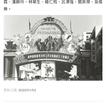
霞、潘錦玲、林華生、楊仁飛、呂澤強、關英傑、吳偉
圖
樂。
媽
閣
寺
廟
巴
士
教
堂
街
市
更新日期 2020/01/03