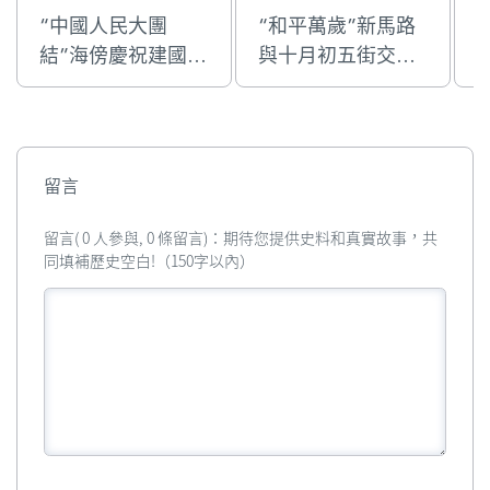
“中國人民大團
“和平萬歲”新馬路
結”海傍慶祝建國十
與十月初五街交界
五週年的國慶牌樓
的國慶牌樓
留言
留言( 0 人參與, 0 條留言)：期待您提供史料和真實故事，共
同填補歷史空白!（150字以內）