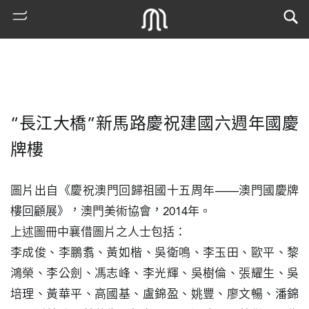
“長江大橋”新馬路慶祝建國六週年國慶
牌樓
圖片出自《慶祝澳門回歸祖國十五周年——澳門國慶牌
樓回顧展》，澳門美術協會，2014年。

熱
門
上述圖冊中襄借圖片之人士包括：

搜
李成俊、李鵬翥、黃如楷、吳衛鳴、李玉田、歐平、黎
索
鴻榮、李公劍、馮志峰、李光輝、吳樹倫、張耀生、吳
古
培理、黃華平、高國基、盧錦盈、姚豐、廖文暢、潘錦
地