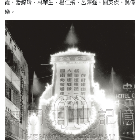
霞、潘錦玲、林華生、楊仁飛、呂澤強、關英傑、吳偉
圖
樂。
媽
閣
寺
廟
巴
士
教
堂
街
市