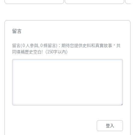
門牌樓
彩牌
留言
留言( 0 人參與, 0 條留言)：期待您提供史料和真實故事，共
同填補歷史空白!（150字以內）
登入