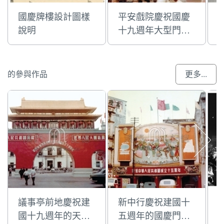
國慶牌樓設計圖樣
平安戲院慶祝國慶
說明
十九週年大型門樓
彩牌
的參與作品
更多...
議事亭前地慶祝建
新中行慶祝建國十
國十九週年的天安
五週年的國慶門樓