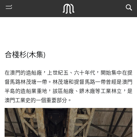
合棧杉(木集)
在澳門的造船廠，上世紀五、六十年代，開始集中在提
督馬路林茂塘一帶。林茂塘和提督馬路一帶曾經是澳門
半島的造船業重地，該區船廠、鎅木廠等工業林立，是
熱
澳門工業史的一個重要部分。
門
搜
索
古
地