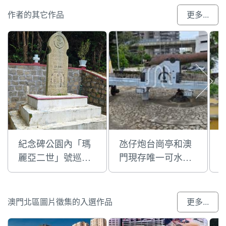
作者的其它作品
更多...
紀念碑公園內「瑪
氹仔炮台崗亭和澳
麗亞二世」號巡洋
門現存唯一可水平
艦爆炸事件紀念碑
轉動的岸防炮
澳門北區圖片徵集的入選作品
更多...