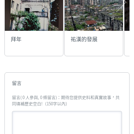
拜年
祐漢的發展
留言
留言( 0 人參與, 0 條留言)：期待您提供史料和真實故事，共
同填補歷史空白!（150字以內）