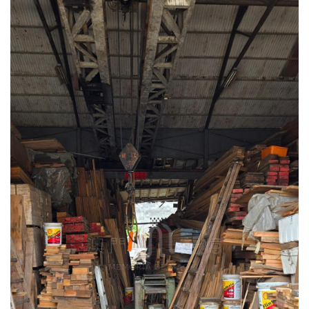
圖
媽
閣
寺
廟
巴
士
教
堂
街
市