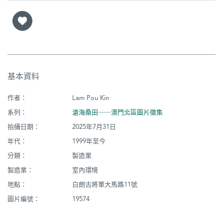
基本資料
作者：
Lam Pou Kin
系列：
滄海桑田──澳門北區圖片徵集
拍攝日期：
2025年7月31日
年代：
1999年至今
分類：
製造業
製造業：
室內環境
地點：
白朗古將軍大馬路11號
圖片編號：
19574