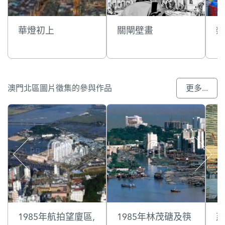
華燈初上
關閘壁畫
雜
澳門北區圖片徵集的參與作品
更多...
1985年航拍望廈區,
1985年林茂磄及筷
建