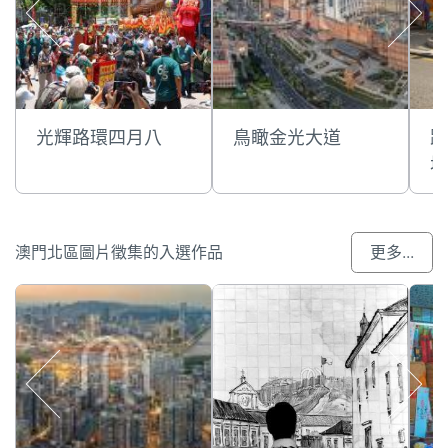
光輝路環四月八
鳥瞰金光大道
路
墻
澳門北區圖片徵集的入選作品
更多...