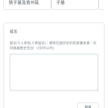
筷子基及青州區
子基
留言
留言( 0 人參與, 0 條留言)：期待您提供史料和真實故事，共
同填補歷史空白!（150字以內）
發表