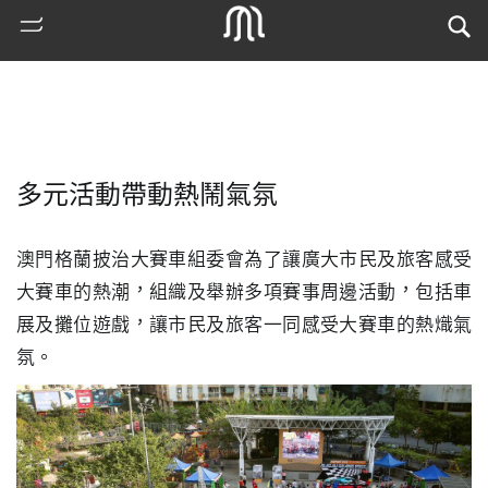
多元活動帶動熱鬧氣氛
澳門格蘭披治大賽車組委會為了讓廣大市民及旅客感受
大賽車的熱潮，組織及舉辦多項賽事周邊活動，包括車
展及攤位遊戲，讓市民及旅客一同感受大賽車的熱熾氣
熱
氛。
門
搜
索