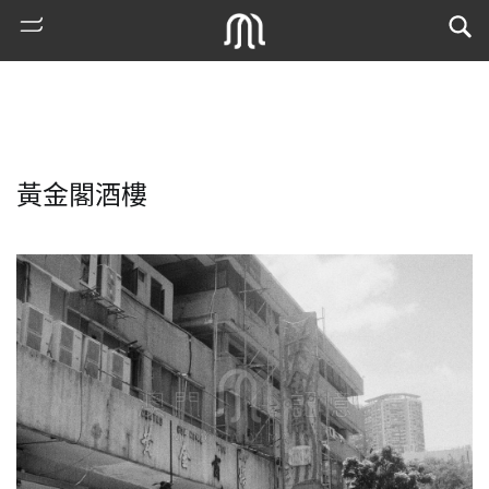
黃金閣酒樓
熱
門
搜
索
古
地