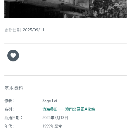
圖
媽
閣
更新日期 2025/09/11
寺
廟
巴
士
教
基本資料
堂
作者：
Sage Lei
街
系列：
滄海桑田──澳門北區圖片徵集
市
拍攝日期：
2025年7月13日
年代：
1999年至今