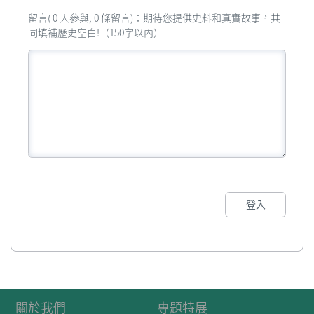
留言( 0 人參與, 0 條留言)：期待您提供史料和真實故事，共
同填補歷史空白!（150字以內）
登入
關於我們
專題特展