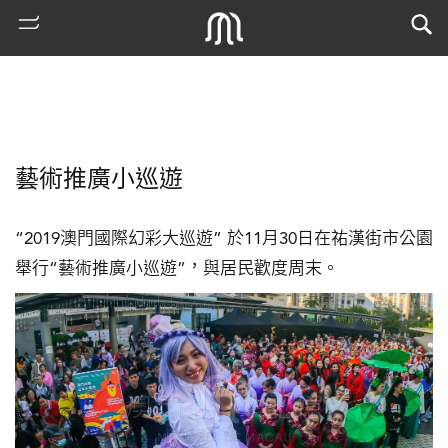
藝術推廣小巡遊
“2019澳門國際幻彩大巡遊” 於11月30日在祐漢街市公園
舉行“藝術推廣小巡遊”，與居民歡度周末。
熱
門
搜
索
古
地