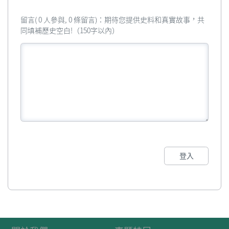
留言( 0 人參與, 0 條留言)：期待您提供史料和真實故事，共
同填補歷史空白!（150字以內）
登入