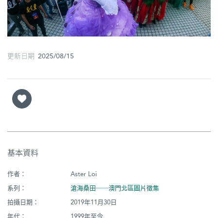
圖
媽
閣
更新日期 2025/08/15
寺
廟
巴
士
教
堂
基本資料
街
作者：
Aster Loi
市
系列：
滄海桑田──澳門北區圖片徵集
拍攝日期：
2019年11月30日
年代：
1999年至今