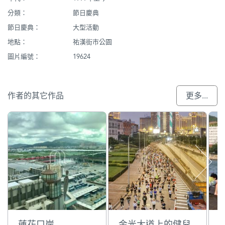
分類：
節日慶典
節日慶典：
大型活動
地點：
祐漢街市公園
圖片編號：
19624
作者的其它作品
更多...
蓮花口岸
金光大道上的健兒