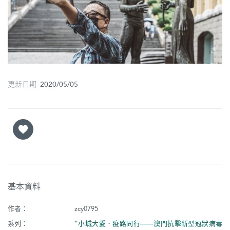
圖
媽
閣
寺
廟
更新日期 2020/05/05
巴
士
教
堂
街
基本資料
市
作者：
zcy0795
系列：
“小城大愛．疫路同行——澳門抗擊新型冠狀病毒