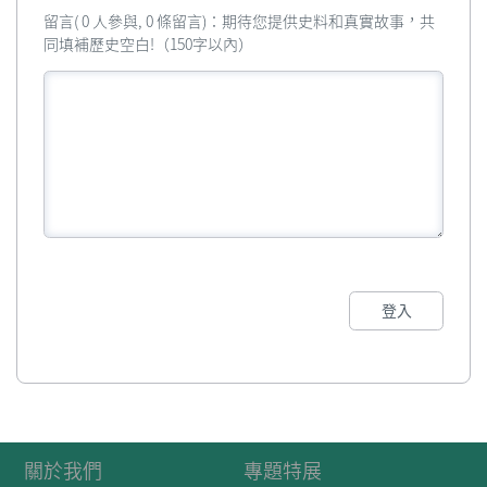
留言( 0 人參與, 0 條留言)：期待您提供史料和真實故事，共
同填補歷史空白!（150字以內）
登入
關於我們
專題特展