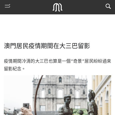
澳門居民疫情期間在大三巴留影
疫情期間冷清的大三巴也算是一個“奇景”居民紛紛過來
留影紀念。
熱
門
搜
索
古
地