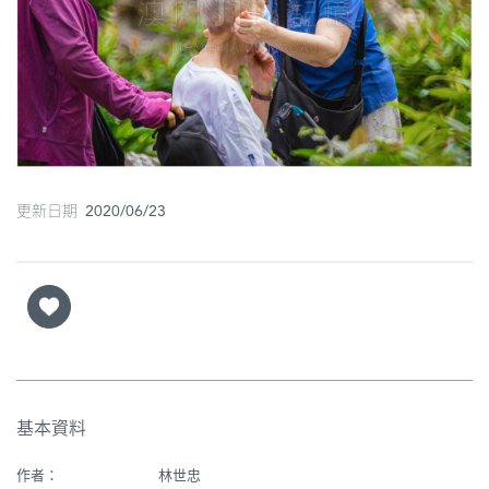
圖
媽
閣
寺
廟
更新日期 2020/06/23
巴
士
教
堂
街
市
基本資料
作者：
林世忠