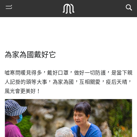
為家為國戴好它
噓寒問暖見得多，戴好口罩，做好一切防護，是當下親
人記掛的頭等大事，為家為國，互相關愛，疫后天晴，
風光會更美好！
熱
門
搜
索
古
地