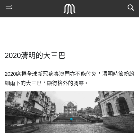
2020清明的大三巴
2020席捲全球新冠病毒澳門亦不能倖免，清明時節紛紛
細雨下的大三巴，顯得格外的凋零。
熱
門
搜
索
古
地