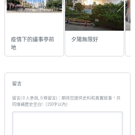
疫情下的議事亭前
夕陽無限好
地
留言
留言( 0 人參與, 0 條留言)：期待您提供史料和真實故事，共
同填補歷史空白!（150字以內）