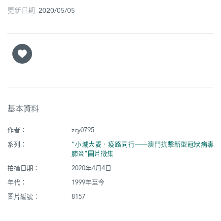
圖
更新日期 2020/05/05
媽
閣
寺
廟
巴
基本資料
士
作者：
zcy0795
教
系列：
“小城大愛．疫路同行——澳門抗擊新型冠狀病毒
堂
肺炎”圖片徵集
拍攝日期：
2020年4月4日
街
年代：
1999年至今
市
圖片編號：
8157