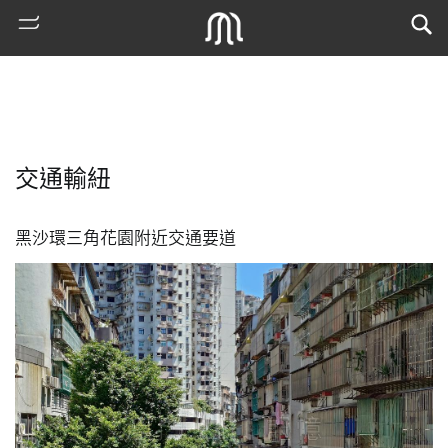
交通輸紐
黑沙環三角花園附近交通要道
熱
門
搜
索
古
地