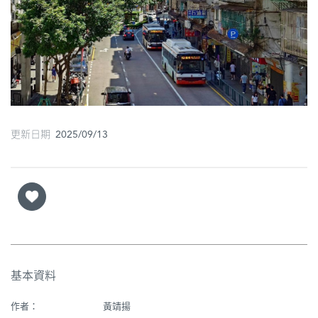
圖
媽
閣
寺
廟
更新日期 2025/09/13
巴
士
教
堂
街
市
基本資料
作者：
黃靖揚