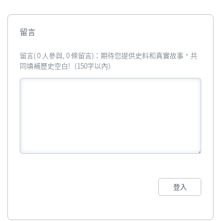
留言
留言( 0 人參與, 0 條留言)：期待您提供史料和真實故事，共
同填補歷史空白!（150字以內）
登入