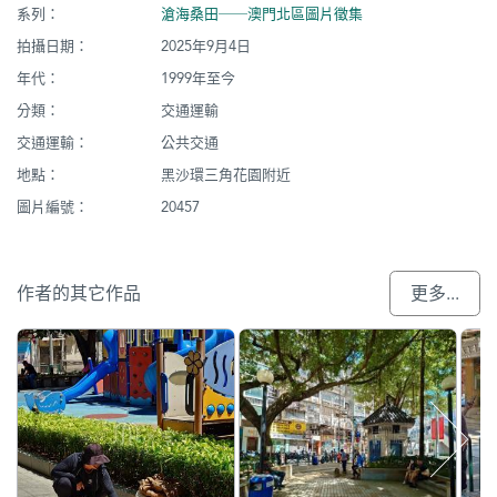
系列：
滄海桑田──澳門北區圖片徵集
拍攝日期：
2025年9月4日
年代：
1999年至今
分類：
交通運輸
交通運輸：
公共交通
地點：
黑沙環三角花園附近
圖片編號：
20457
作者的其它作品
更多...