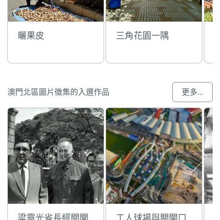
曬果皮
三角花園一隅
澳門北區圖片徵集的入選作品
更多...
粱靈光省長經關閘
工人球場與關閘口