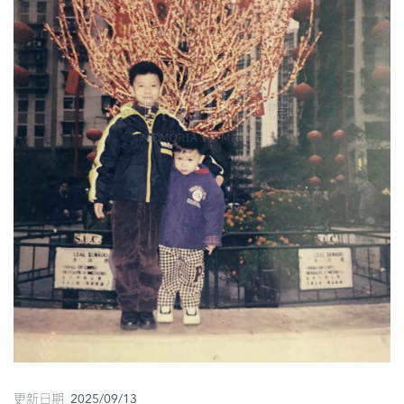
圖
媽
閣
寺
廟
巴
士
教
堂
街
市
更新日期 2025/09/13