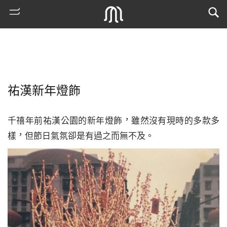
祐漢新年燈飾
千禧年前祐漢公園的新年燈飾，雖然沒有現時的多款多
樣，但節日氣氛卻是有過之而無不及。
熱
門
搜
索
古
地