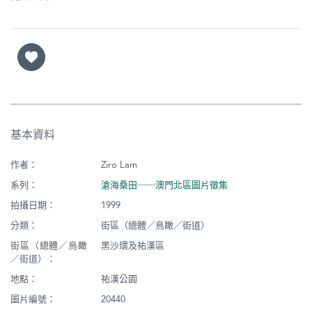
基本資料
作者：
Ziro Lam
系列：
滄海桑田──澳門北區圖片徵集
拍攝日期：
1999
分類：
街區（總體／鳥瞰／街道）
街區（總體／鳥瞰
黑沙環及祐漢區
／街道）：
地點：
祐漢公園
圖片編號：
20440