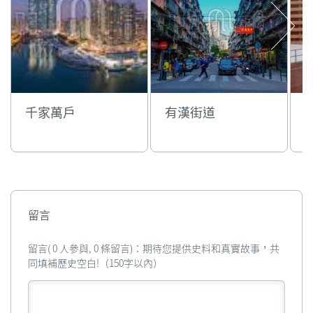
千家萬戶
有漢街道
留言
留言( 0 人參與, 0 條留言)：期待您提供史料和真實故事，共
同填補歷史空白!（150字以內）