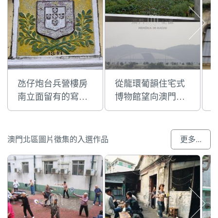
氹仔炮台兵營樓房
從龍環葡韻住宅式
南立面留有的寫着1
博物館望向澳門蛋
847及葡萄牙瑪利
方向廿多年的景觀
亞二世女皇徽號
變化
澳門北區圖片徵集的入選作品
更多...