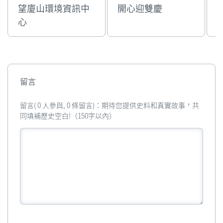
望廈山環境資訊中
開心迎雙慶
心
留言
留言( 0 人參與, 0 條留言)：期待您提供史料和真實故事，共
同填補歷史空白!（150字以內）