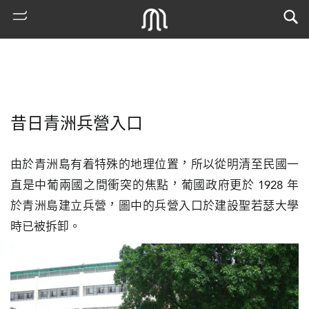
昔日青洲兵營入口
由於青洲島有着特殊的地理位置，所以從明清至民國一
直是中葡兩國之間衝突的焦點，葡國政府更於 1928 年
於青洲島建立兵營，圖中的兵營入口於建設聖若瑟大學
熱
時已被拆卸。
門
搜
索
古
地