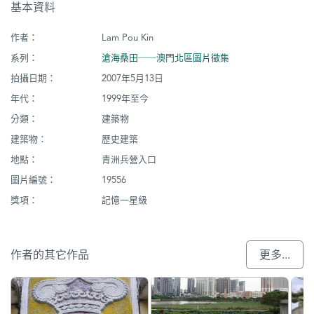
基本資料
作者：
Lam Pou Kin
系列：
滄海桑田──澳門北區圖片徵集
拍攝日期：
2007年5月13日
年代：
1999年至今
分類：
建築物
建築物：
歷史建築
地點：
青洲兵營入口
圖片編號：
19556
獎項：
記憶一星級
作者的其它作品
更多...