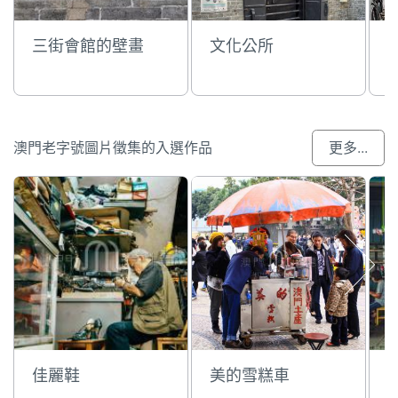
三街會館的壁畫
文化公所
澳門老字號圖片徵集的入選作品
更多...
佳麗鞋
美的雪糕車