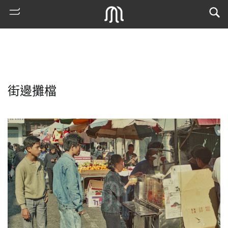
街邊攤檔
熱
門
搜
索
古
地