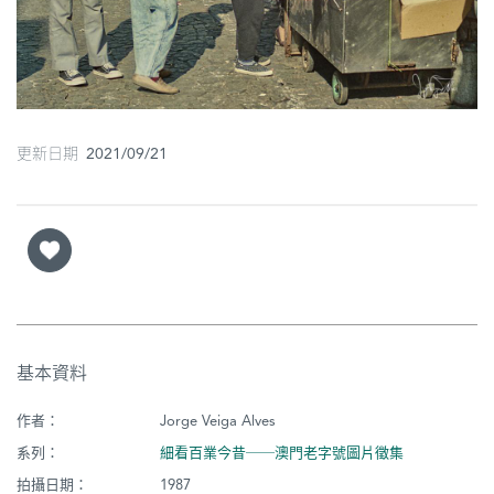
圖
媽
閣
寺
更新日期 2021/09/21
廟
巴
士
教
堂
基本資料
街
市
作者：
Jorge Veiga Alves
系列：
細看百業今昔──澳門老字號圖片徵集
拍攝日期：
1987