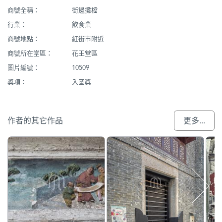
商號全稱：
街邊攤檔
行業：
飲食業
商號地點：
紅街市附近
商號所在堂區：
花王堂區
圖片編號：
10509
獎項：
入圍獎
作者的其它作品
更多...