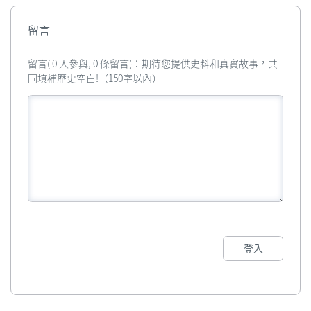
留言
留言( 0 人參與, 0 條留言)：期待您提供史料和真實故事，共
同填補歷史空白!（150字以內）
登入