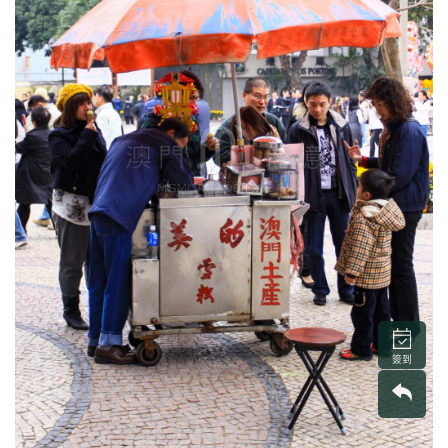
圖
媽
閣
寺
廟
巴
士
教
堂
街
簽到
市