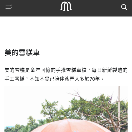
美的雪糕車
美的雪糕是童年回憶的手推雪糕車檔，每日新鮮製造的
手工雪糕，不知不覺已陪伴澳門人多於70年。
熱
門
搜
索
古
地