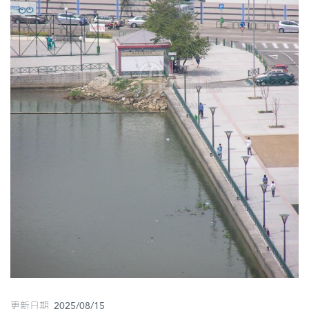
圖
媽
閣
寺
廟
巴
士
教
堂
街
市
更新日期 2025/08/15