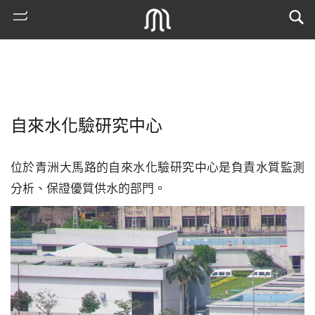
自來水化驗研究中心
位於青洲大馬路的自來水化驗研究中心是負責水質監測
分析、保證優質供水的部門。
熱
門
搜
索
古
地