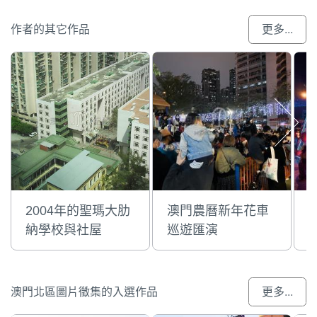
作者的其它作品
更多...
2004年的聖瑪大肋
澳門農曆新年花車
納學校與社屋
巡遊匯演
澳門北區圖片徵集的入選作品
更多...