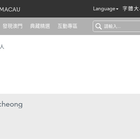
Language
字體大
發現澳門
典藏精選
互動專區
人
cheong