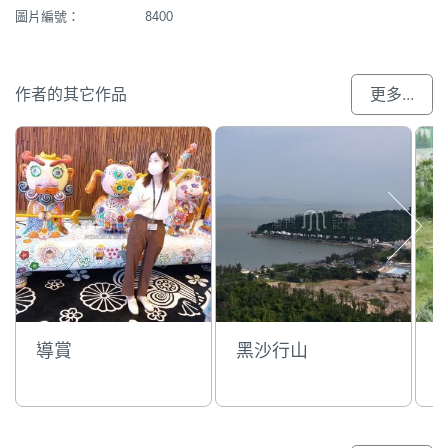
圖片編號：
8400
作者的其它作品
更多...
導賞
黑沙行山