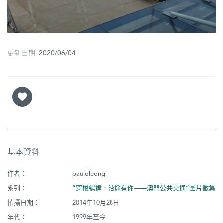
圖
媽
閣
更新日期 2020/06/04
寺
廟
巴
士
教
基本資料
堂
作者：
pauloleong
街
市
系列：
“穿梭暢達．沿途有你——澳門公共交通”圖片徵集
拍攝日期：
2014年10月28日
年代：
1999年至今