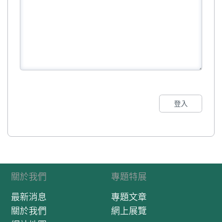
登入
關於我們
專題特展
最新消息
專題文章
關於我們
網上展覽