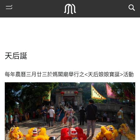
天后誕
每年農曆三月廿三於媽閣廟舉行之<天后娘娘寶誕>活動
熱
門
搜
索
古
地