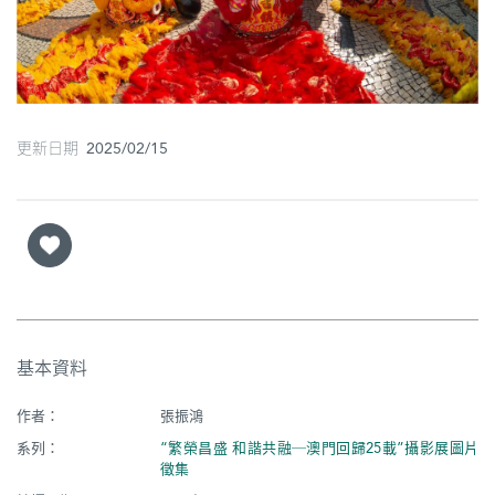
圖
媽
閣
更新日期 2025/02/15
寺
廟
巴
士
教
堂
基本資料
街
市
作者：
張振鴻
系列：
“繁榮昌盛 和諧共融─澳門回歸25載”攝影展圖片
徵集