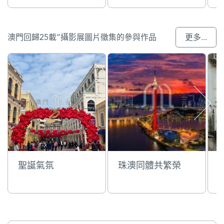
澳門回歸25載”攝影展圖片徵集的參與作品
更多...
聖誕氣氛
珠澳同體共繁榮