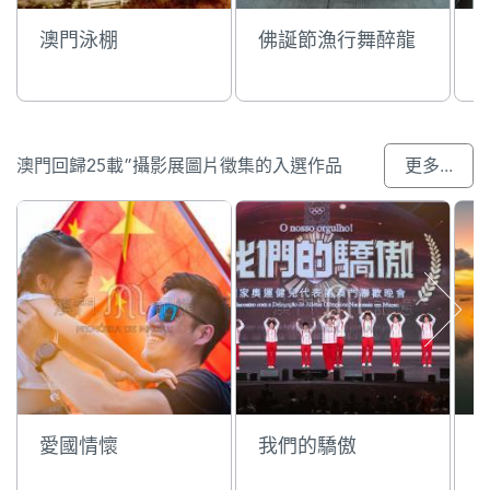
澳門泳棚
佛誕節漁行舞醉龍
澳門回歸25載”攝影展圖片徵集的入選作品
更多...
愛國情懷
我們的驕傲