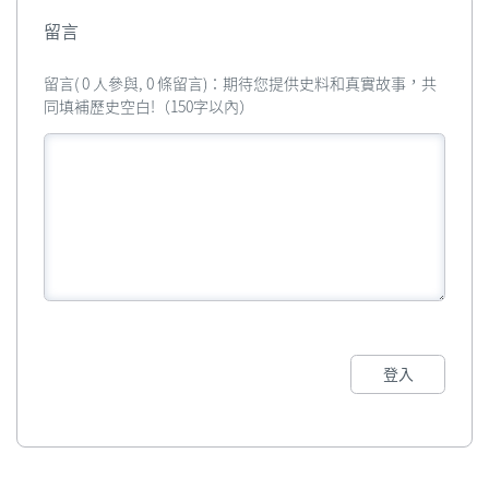
留言
留言( 0 人參與, 0 條留言)：期待您提供史料和真實故事，共
同填補歷史空白!（150字以內）
登入