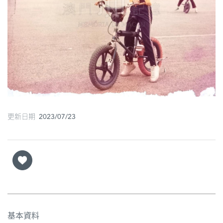
圖
媽
閣
寺
廟
巴
士
更新日期 2023/07/23
教
堂
街
市
基本資料