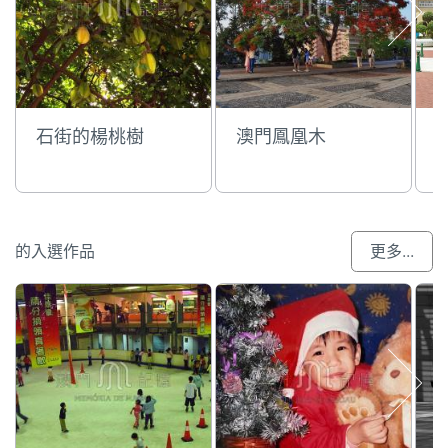
石街的楊桃樹
澳門鳳凰木
的入選作品
更多...