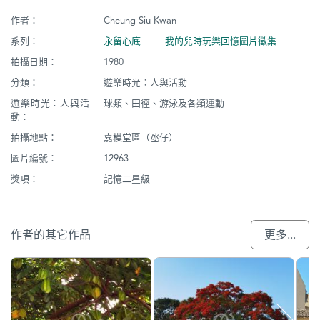
作者：
Cheung Siu Kwan
系列：
永留心底 ── 我的兒時玩樂回憶圖片徵集
拍攝日期：
1980
分類：
遊樂時光︰人與活動
遊樂時光︰人與活
球類、田徑、游泳及各類運動
動：
拍攝地點：
嘉模堂區（氹仔）
圖片編號：
12963
獎項：
記憶二星級
作者的其它作品
更多...