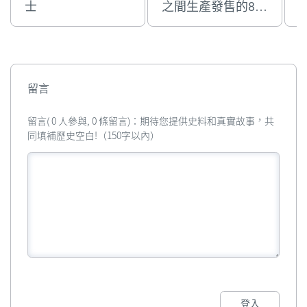
士
之間生產發售的8寸
RAH可動關節著衫
公仔
留言
留言( 0 人參與, 0 條留言)：期待您提供史料和真實故事，共
同填補歷史空白!（150字以內）
登入