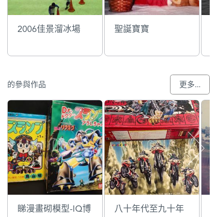
2006佳景溜冰場
聖誕寶寶
的參與作品
更多...
睇漫畫砌模型-IQ博
八十年代至九十年