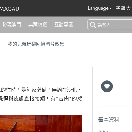
Language
字體大
發現澳門
典藏精選
互動專區
── 我的兒時玩樂回憶圖片徵集
氣的往時，是每家必備，無諭在沙化、
覺得與皮膚直接接觸，有"吉肉"的感
基本資料