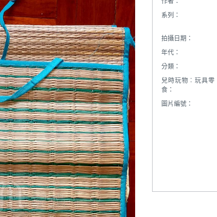
作者：
系列：
拍攝日期：
年代：
分類：
兒時玩物︰玩具零
食：
圖片編號：