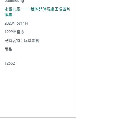
pauloleong
永留心底 ── 我的兒時玩樂回憶圖片
徵集
2023年6月4日
1999年至今
兒時玩物︰玩具零食
用品
12652