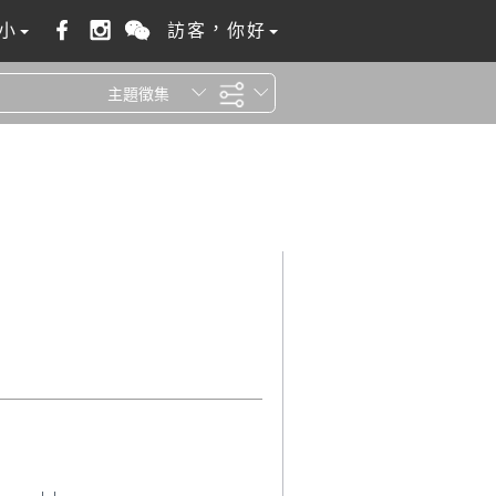
小
訪客，你好
主題徵集
全站