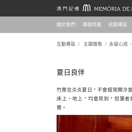
關於我們
專題特展
校園專區
互動專區
主題徵集
永留心底 
夏日良伴
竹蓆在炎炎夏日，不會經常開冷
床上、地上，均會見到，但筆者
覺。