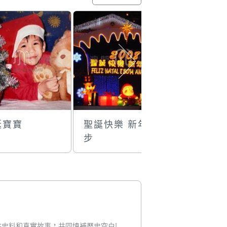
誕寶寶
聖誕快樂 新年進
M&M聖
步
車玩具
您提供史料和真實故事，共同填補歷史空白!