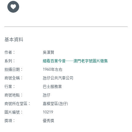
基本資料
作者：
吳漢賢
系列：
細看百業今昔──澳門老字號圖片徵集
拍攝日期：
1960年左右
商號全稱：
氹仔公共汽車公司
行業：
巴士服務業
商號地點：
氹仔
商號所在堂區：
嘉模堂區(氹仔)
圖片編號：
10219
獎項：
優秀獎