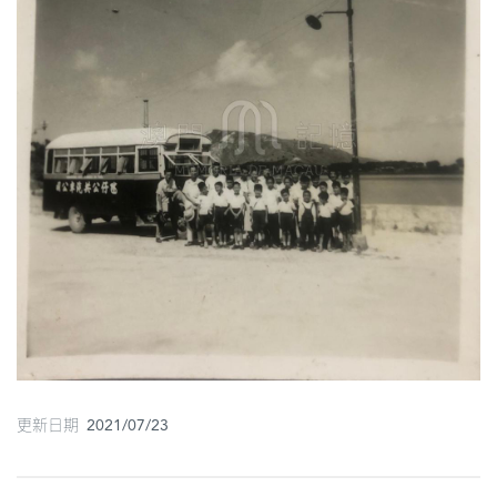
圖
媽
閣
寺
廟
巴
士
教
堂
街
市
更新日期 2021/07/23