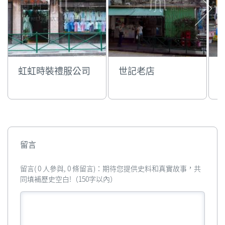
虹虹時裝禮服公司
世記老店
留言
留言( 0 人參與, 0 條留言)：期待您提供史料和真實故事，共
同填補歷史空白!（150字以內）