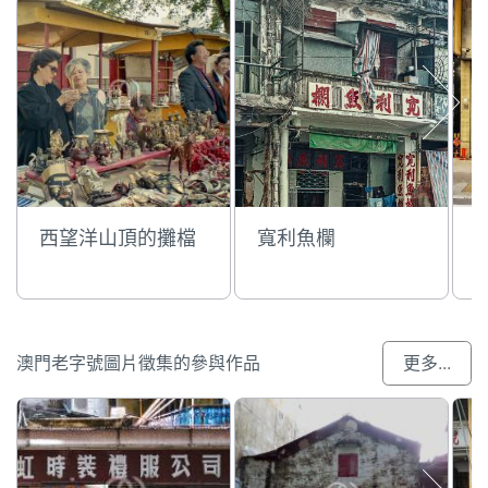
西望洋山頂的攤檔
寬利魚欄
澳門老字號圖片徵集的參與作品
更多...