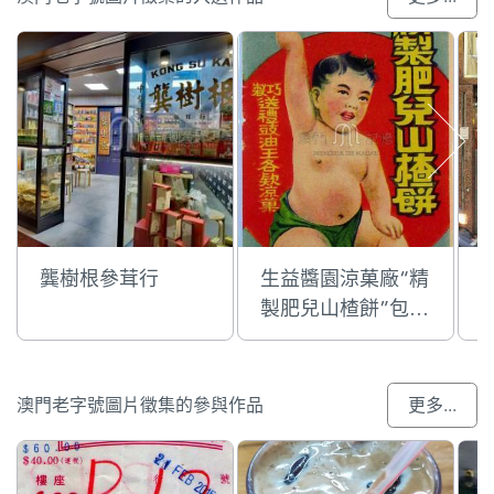
龔樹根參茸行
生益醬園涼菓廠“精
製肥兒山楂餅”包裝
紙
澳門老字號圖片徵集的參與作品
更多...