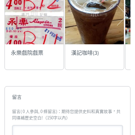
永樂戲院戲票
漢記咖啡(3)
留言
留言( 0 人參與, 0 條留言)：期待您提供史料和真實故事，共
同填補歷史空白!（150字以內）