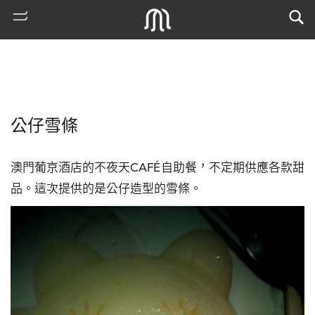
公仔雪條
澳門葡京酒店的不夜天CAFÉ自助餐，不定期供應各款甜
品。這次提供的是公仔造型的雪條。
熱
門
搜
索
古
地