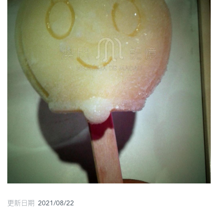
圖
媽
閣
寺
廟
巴
士
教
堂
街
市
更新日期 2021/08/22