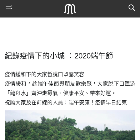
紀錄疫情下的小城 ：2020端午節
疫情緩和下的大家暫脫口罩露笑容 

疫情緩和，趁端午佳節與朋友歡樂聚，大家脫下口罩游
「龍舟水」齊沖走霉氣、健康平安、帶來好運。

熱
祝願大家及在前線的人員：端午安康！疫情早日結束
門
搜
索
古
地