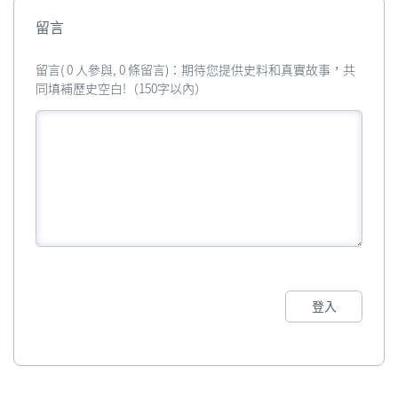
留言
留言( 0 人參與, 0 條留言)：期待您提供史料和真實故事，共
同填補歷史空白!（150字以內）
登入