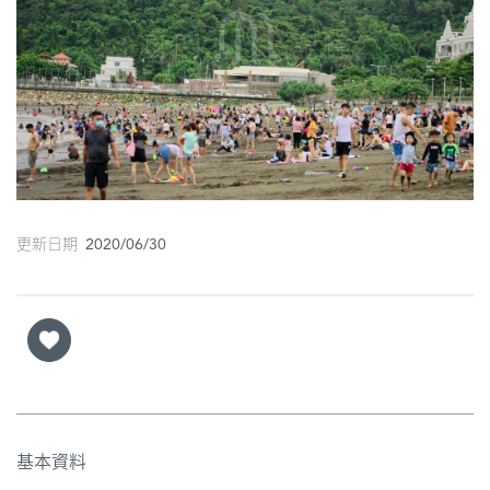
圖
媽
閣
寺
廟
巴
更新日期 2020/06/30
士
教
堂
街
市
基本資料