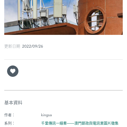
圖
媽
閣
寺
廟
更新日期 2022/09/26
巴
士
教
堂
街
基本資料
市
作者：
kingsa
系列：
千里傳訊一線牽——澳門郵政與電訊業圖片徵集