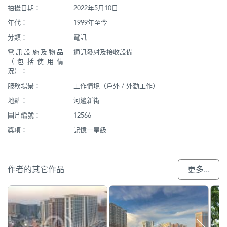
拍攝日期：
2022年5月10日
年代：
1999年至今
分類：
電訊
電訊設施及物品
通訊發射及接收設備
（包括使用情
況）：
服務場景：
工作情境（戶外 / 外勤工作）
地點：
河邊新街
圖片編號：
12566
獎項：
記憶一星級
作者的其它作品
更多...