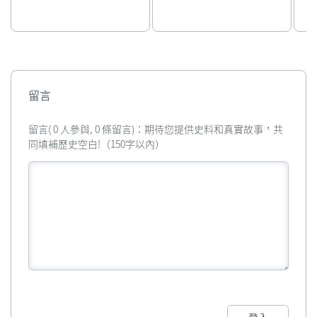
留言
留言( 0 人參與, 0 條留言)：期待您提供史料和真實故事，共
同填補歷史空白!（150字以內）