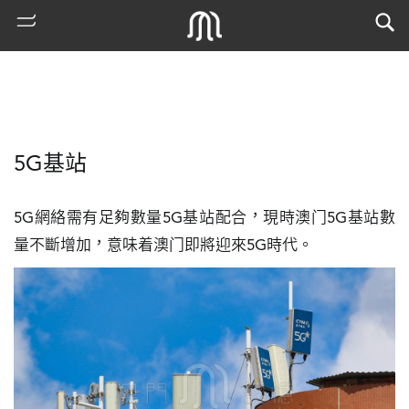
5G基站
5G網絡需有足夠數量5G基站配合，現時澳门5G基站數
量不斷增加，意味着澳门即將迎來5G時代。
熱
門
搜
索
古
地