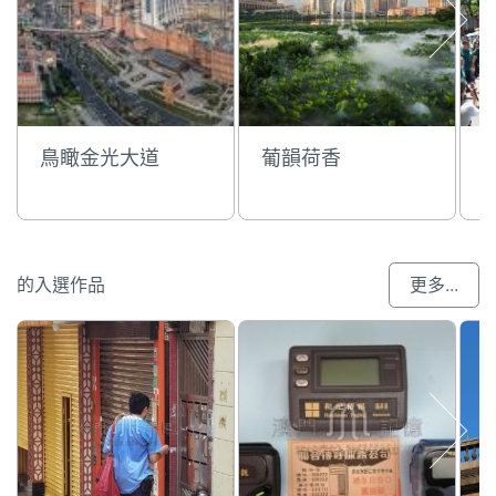
鳥瞰金光大道
葡韻荷香
的入選作品
更多...