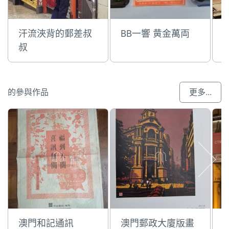
汗流浹背的郵差叔
BB一響 黄金萬両
叔
的參與作品
更多...
澳門和記通訊
澳門郵政大廈版畫