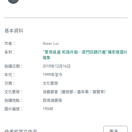
基本資料
作者：
Aster Loi
系列：
“繁榮昌盛 和諧共融─澳門回歸25載”攝影展圖片
徵集
拍攝日期：
2018年12月16日
年代：
1999年至今
分類：
文化繁榮
文化繁榮：
演藝都會（藝術節／嘉年華／展覽等）
拍攝地點：
西灣湖廣場
圖片編號：
19048
作者的其它作品
更多...