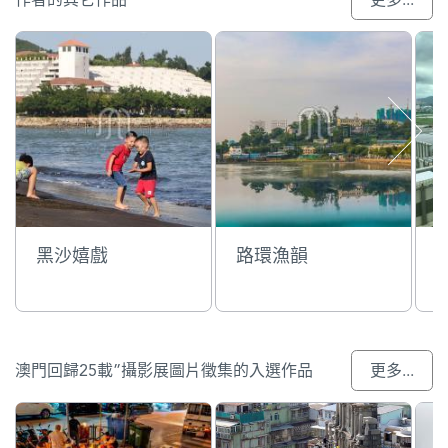
黑沙嬉戲
路環漁韻
澳門回歸25載”攝影展圖片徵集的入選作品
更多...