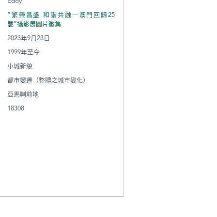
Eddy
“繁榮昌盛 和諧共融─澳門回歸25
載”攝影展圖片徵集
2023年9月23日
1999年至今
小城新貌
都市變遷（整體之城市變化）
亞馬喇前地
18308