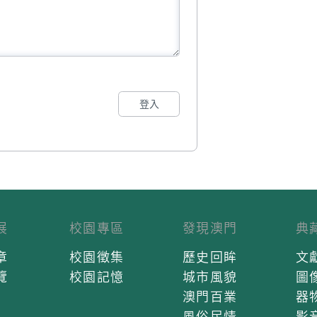
登入
展
校園專區
發現澳門
典
章
校園徵集
歷史回眸
文
覽
校園記憶
城市風貌
圖
澳門百業
器
風俗民情
影