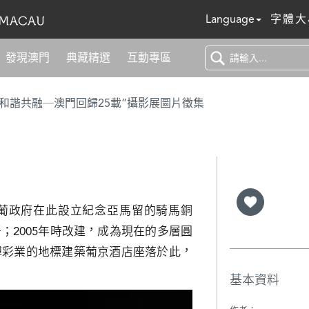
Language
字體大
發現澳門
典藏精選
互動專區
 和諧共融─澳門回歸25載”攝影展圖片徵集
澳葡政府在此設立紀念亞馬留的騎馬銅
；2005年時改建，成為現在的多層圓
博彩業的地標建築葡京酒店座落於此，
基本資料