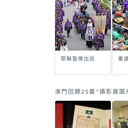
耶穌聖像出巡
重