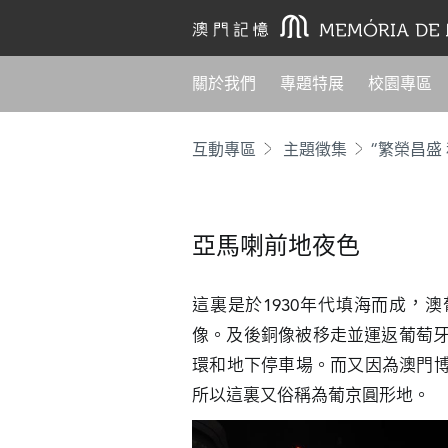
關於我們
專題特展
校園專區
互動專區
主題徵集
“繁榮昌盛
亞馬喇前地夜色
這裏是於1930年代填海而成，
像。及後銅像被移走並運返葡萄牙
環和地下停車場。而又因為澳門
所以這裏又俗稱為葡京圓形地。