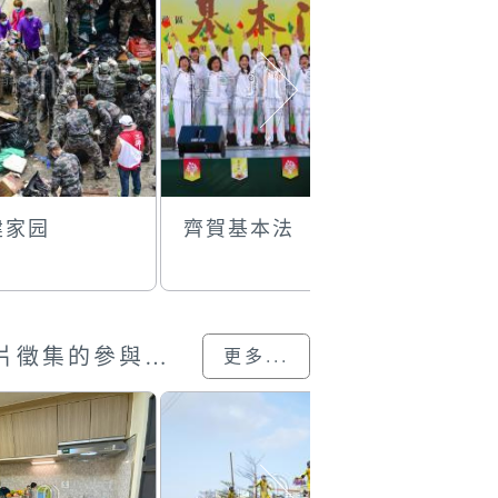
建家园
齊賀基本法
港珠澳大
澳門回歸25載”攝影展圖片徵集的參與作品
更多...