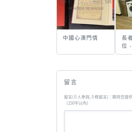
中國心澳門情
長
位 
留言
留言( 0 人參與, 0 條留言)：期待
（150字以內）