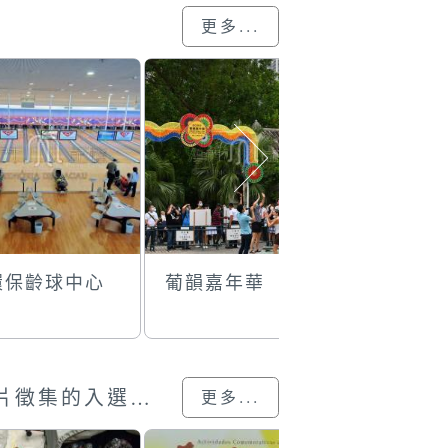
更多...
環保齡球中心
葡韻嘉年華
拉頭馬
澳門回歸25載”攝影展圖片徵集的入選作品
更多...