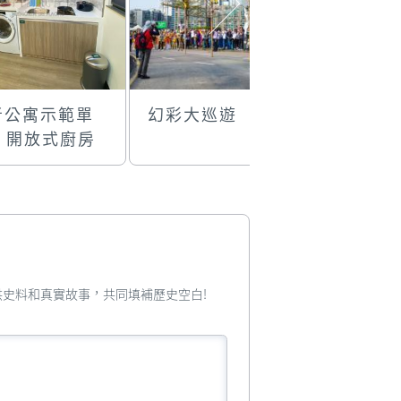
者公寓示範單
幻彩大巡遊
本地漁船
- 開放式廚房
賀雙慶
您提供史料和真實故事，共同填補歷史空白!