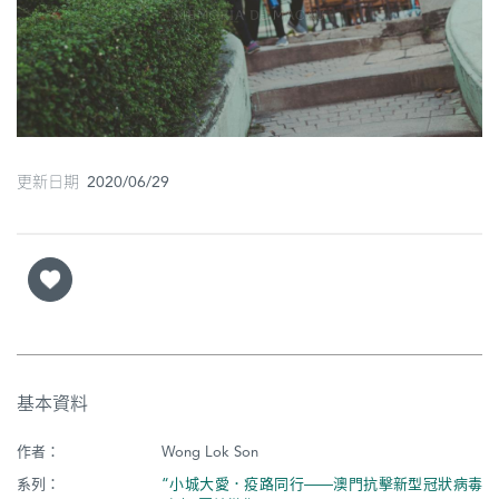
圖
媽
閣
寺
廟
更新日期 2020/06/29
巴
士
教
堂
街
基本資料
市
作者：
Wong Lok Son
系列：
“小城大愛．疫路同行——澳門抗擊新型冠狀病毒