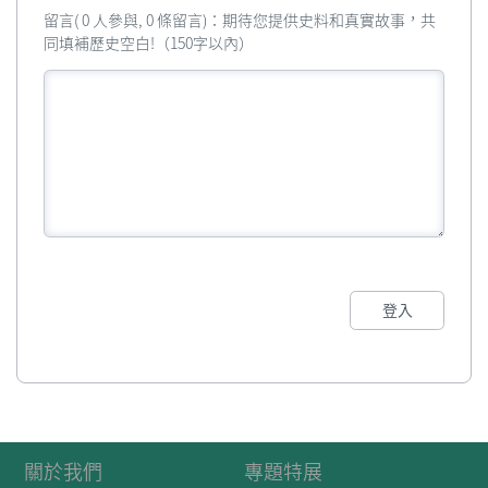
留言( 0 人參與, 0 條留言)：期待您提供史料和真實故事，共
同填補歷史空白!（150字以內）
登入
關於我們
專題特展