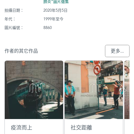
肺炎”圖片徵集
拍攝日期：
2020年5月5日
年代：
1999年至今
圖片編號：
8860
作者的其它作品
更多...
疫流而上
社交距離
J