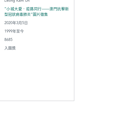
Leong Kam Un
“小城大愛．疫路同行——澳門抗擊新
型冠狀病毒肺炎”圖片徵集
2020年3月5日
1999年至今
8685
入圍獎