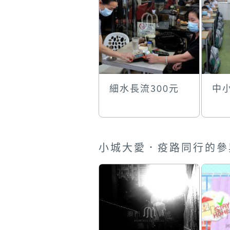
細水長流300元
中
小城大愛．疫路同行的參