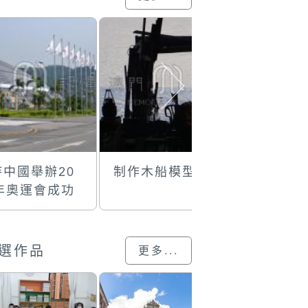
持中國舉辦20
制作木船模型
氹仔輕軌
8年奧運會成功
見椿柱
選作品
更多...