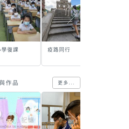
小學復課
疫路同行
救災不忘
與作品
更多...