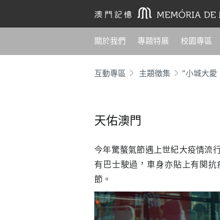
關於我們
專題特展
校園專區
互動專區
主題徵集
“小城大愛
天佑澳門
今年驚螯氣節遇上世紀大疫情流
有巴士駛過，車身亦貼上有関抗
節。