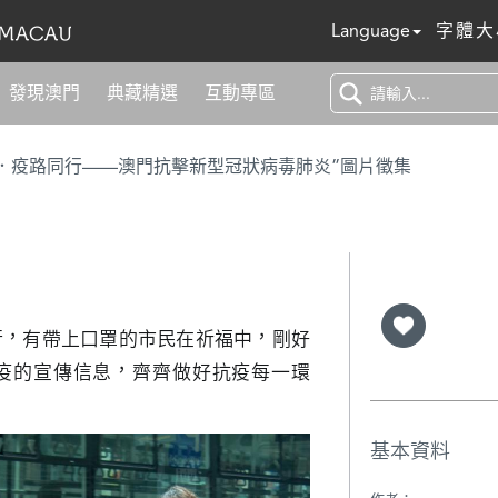
Language
字體大
發現澳門
典藏精選
互動專區
．疫路同行——澳門抗擊新型冠狀病毒肺炎”圖片徵集
行，有帶上口罩的市民在祈福中，剛好
疫的宣傳信息，齊齊做好抗疫每一環
基本資料