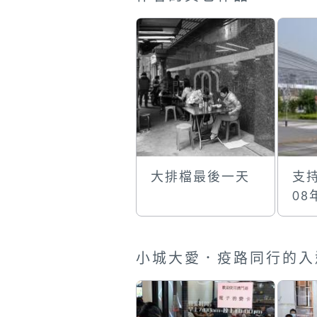
大排檔最後一天
支
0
小城大愛．疫路同行的入