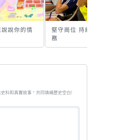
來說說你的情
堅守崗位 持續服
疫下髤一
務
您提供史料和真實故事，共同填補歷史空白!