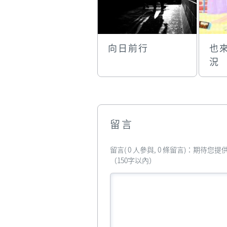
向日前行
也
況
留言
留言( 0 人參與, 0 條留言)：期待
（150字以內）