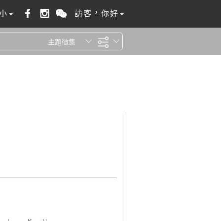
小
訪客，你好
主題徵集
全站