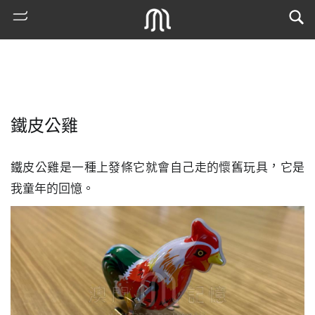
鐵皮公雞
鐵皮公雞是一種上發條它就會自己走的懷舊玩具，它是
我童年的回憶。
熱
門
搜
索
古
地