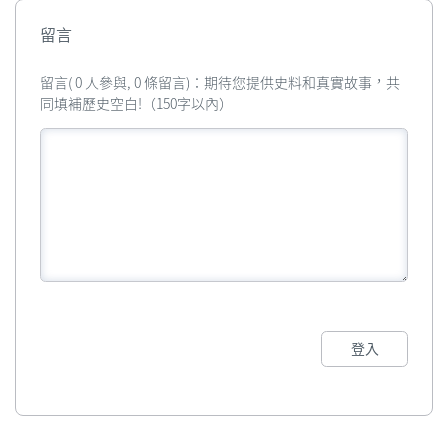
留言
留言( 0 人參與, 0 條留言)：期待您提供史料和真實故事，共
同填補歷史空白!（150字以內）
登入