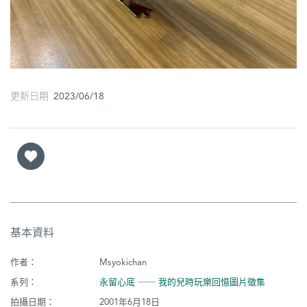
圖
媽
閣
寺
更新日期 2023/06/18
廟
巴
士
教
堂
基本資料
街
市
作者：
Msyokichan
系列：
永留心底 ── 我的兒時玩樂回憶圖片徵集
拍攝日期：
2001年6月18日