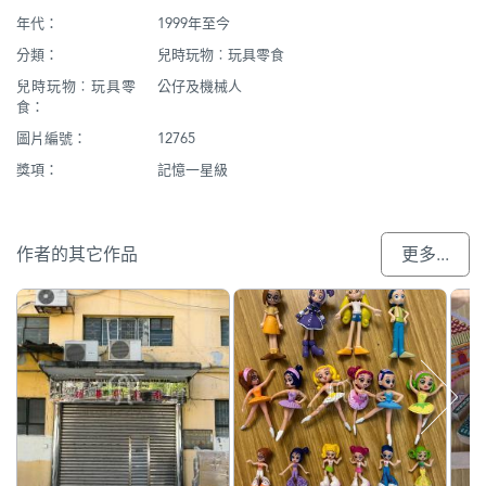
年代：
1999年至今
分類：
兒時玩物︰玩具零食
兒時玩物︰玩具零
公仔及機械人
食：
圖片編號：
12765
獎項：
記憶一星級
作者的其它作品
更多...