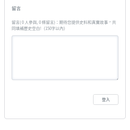
留言
留言( 0 人參與, 0 條留言)：期待您提供史料和真實故事，共
同填補歷史空白!（150字以內）
登入