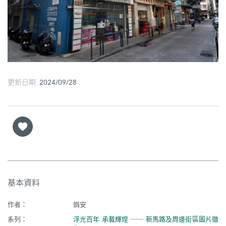
圖
媽
閣
寺
廟
更新日期 2024/09/28
巴
士
教
堂
街
基本資料
市
作者：
娟安
系列：
浮光百年 承載輝煌 ── 新馬路及周邊街區圖片徵