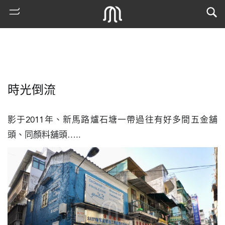
時光倒流
影于2011年、新馬路爐石塘一帶過往有好多間五金舖
頭、同顏料舖頭…..
熱
門
搜
索
古
地