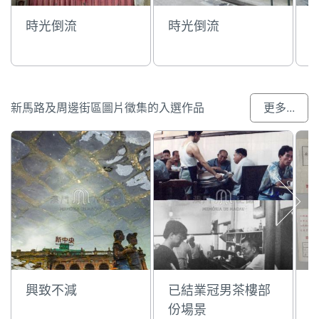
時光倒流
時光倒流
新馬路及周邊街區圖片徵集的入選作品
更多...
興致不減
已結業冠男茶樓部
份場景