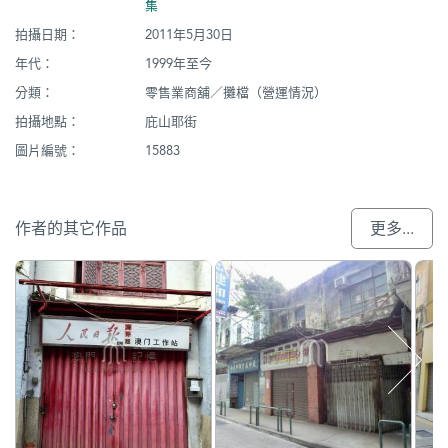
集
拍攝日期：
2011年5月30日
年代：
1999年至今
分類：
零售業商舖／攤檔（營運情況）
拍攝地點：
庇山耶街
圖片編號：
15883
作者的其它作品
更多...