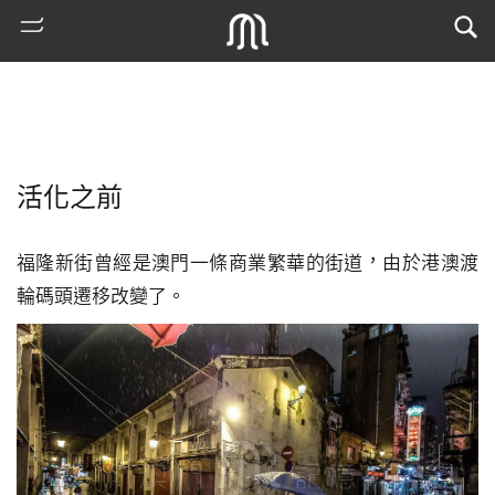
活化之前
福隆新街曾經是澳門一條商業繁華的街道，由於港澳渡
輪碼頭遷移改變了。
熱
門
搜
索
古
地