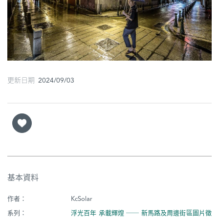
圖
媽
閣
寺
廟
更新日期 2024/09/03
巴
士
教
堂
街
基本資料
市
作者：
KcSolar
系列：
浮光百年 承載輝煌 ── 新馬路及周邊街區圖片徵