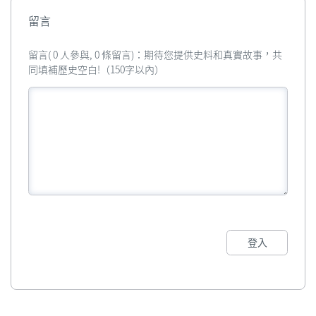
留言
留言( 0 人參與, 0 條留言)：期待您提供史料和真實故事，共
同填補歷史空白!（150字以內）
登入