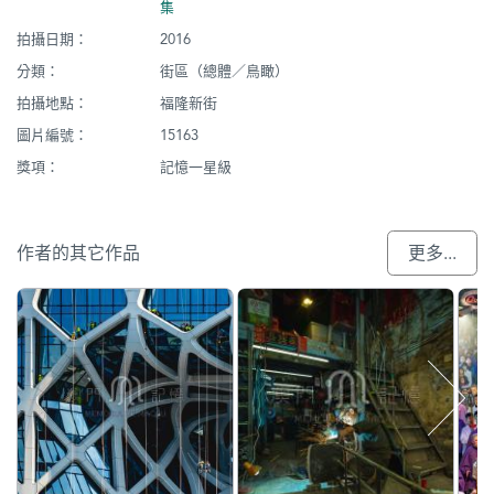
集
拍攝日期：
2016
分類：
街區（總體／鳥瞰）
拍攝地點：
福隆新街
圖片編號：
15163
獎項：
記憶一星級
作者的其它作品
更多...