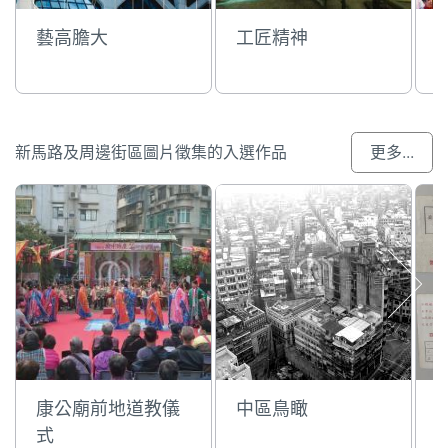
藝高膽大
工匠精神
新馬路及周邊街區圖片徵集的入選作品
更多...
康公廟前地道教儀
中區鳥瞰
式