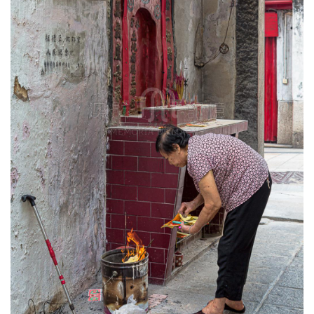
圖
媽
閣
寺
廟
巴
士
教
堂
街
市