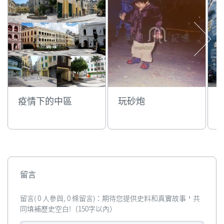
疫情下的中區
玩砂炮
留言
留言( 0 人參與, 0 條留言)：期待您提供史料和真實故事，共
同填補歷史空白!（150字以內）