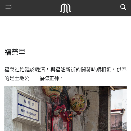
福榮里
福榮社始建於晚清，與福隆新街的開發時期相近，供奉
的是土地公——福德正神。
熱
門
搜
索
古
地