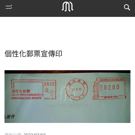
個性化郵票宣傳印
熱
門
搜
索
更新日期 2022/07/03