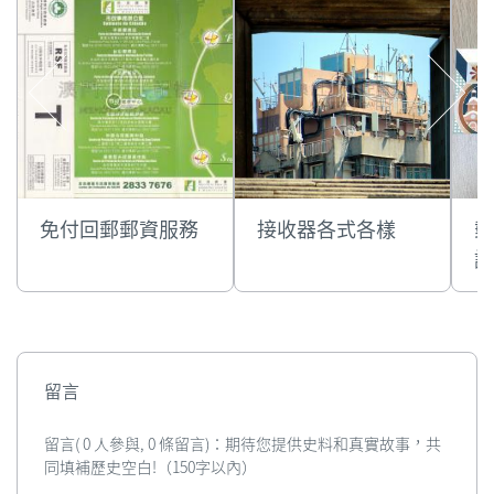
免付回郵郵資服務
接收器各式各樣
郵
誕
留言
留言( 0 人參與, 0 條留言)：期待您提供史料和真實故事，共
同填補歷史空白!（150字以內）