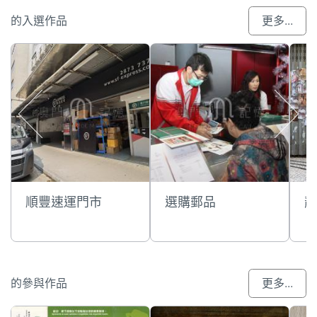
的入選作品
更多...
順豐速運門市
選購郵品
靜
的參與作品
更多...