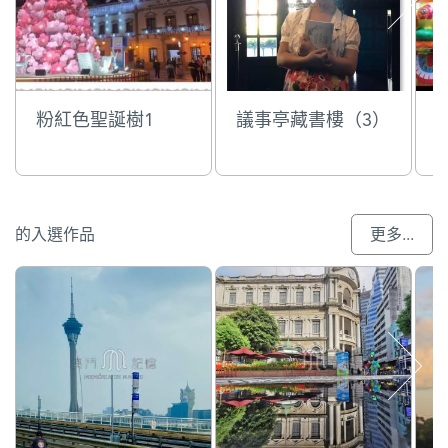
粉紅色聖誕樹1
議事亭藏書樓（3）
的入選作品
更多...