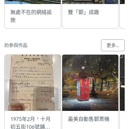
無處不在的網絡設
雙「郵」成趣
施
的參與作品
更多...
1975年2月，十月
最美自動售郵票機
初五街106號鋪電