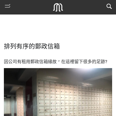
排列有序的郵政信箱
因公司有租用郵政信箱緣故，在這裡留下很多的足跡?
熱
門
搜
索
古
地