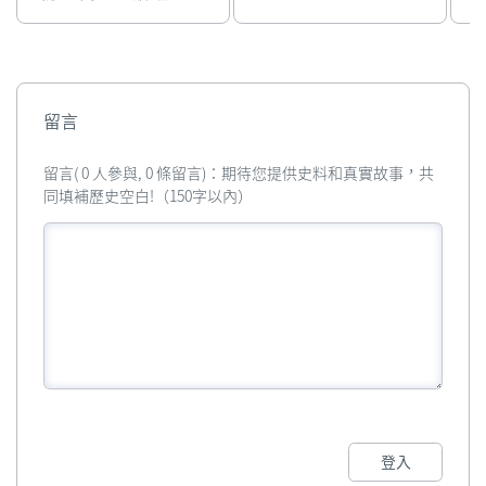
話費單
留言
留言( 0 人參與, 0 條留言)：期待您提供史料和真實故事，共
同填補歷史空白!（150字以內）
登入