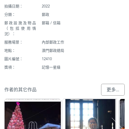
拍攝日期：
2022
分類：
郵政
郵政設施及物品
郵箱 / 信箱
（包括使用情
況）：
服務場景：
內部郵政工作
地點：
澳門郵政總局
圖片編號：
12410
獎項：
記憶一星級
作者的其它作品
更多...