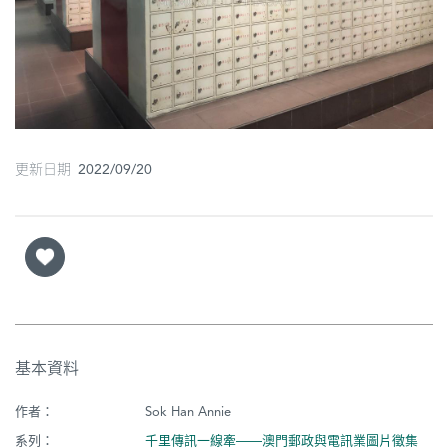
圖
媽
閣
寺
廟
更新日期 2022/09/20
巴
士
教
堂
街
基本資料
市
作者：
Sok Han Annie
系列：
千里傳訊一線牽——澳門郵政與電訊業圖片徵集