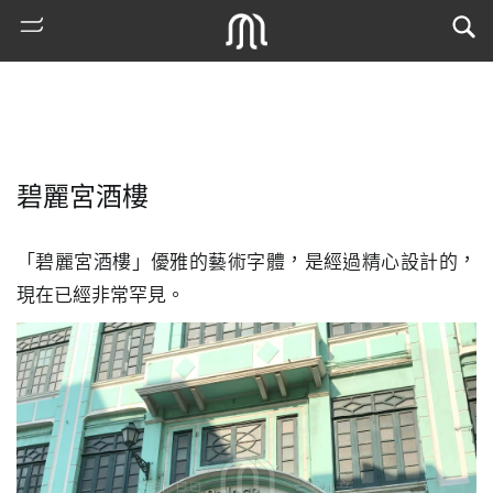
碧麗宮酒樓
「碧麗宮酒樓」優雅的藝術字體，是經過精心設計的，
現在已經非常罕見。
熱
門
搜
索
古
地