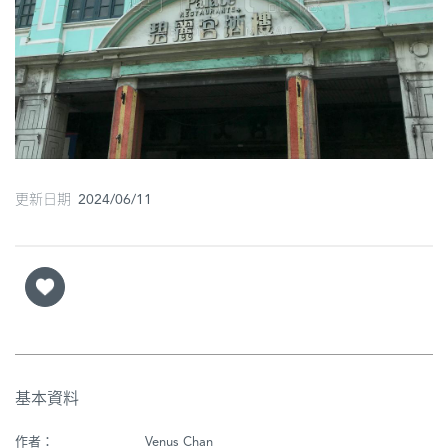
圖
媽
閣
寺
廟
更新日期 2024/06/11
巴
士
教
堂
街
市
基本資料
作者：
Venus Chan