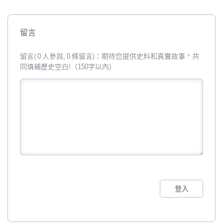
留言
留言( 0 人參與, 0 條留言)：期待您提供史料和真實故事，共
同填補歷史空白!（150字以內）
登入