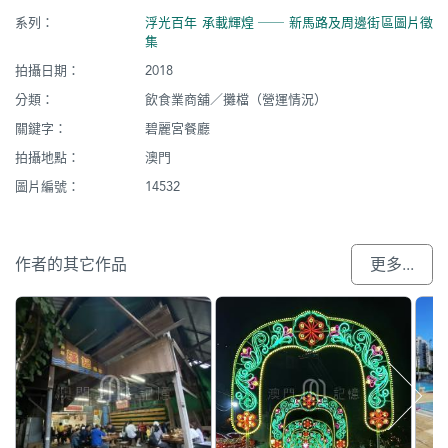
系列：
浮光百年 承載輝煌 ── 新馬路及周邊街區圖片徵
集
拍攝日期：
2018
分類：
飲食業商舖／攤檔（營運情況）
關鍵字：
碧麗宮餐廳
拍攝地點：
澳門
圖片編號：
14532
作者的其它作品
更多...