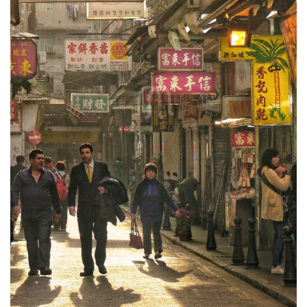
圖
媽
閣
寺
廟
巴
士
教
堂
街
市