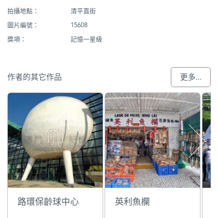
拍攝地點：
清平直街
圖片編號：
15608
獎項：
記憶一星級
作者的其它作品
更多...
路環保齡球中心
英利魚欄