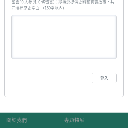
留言( 0 人參與, 0 條留言)：期待您提供史料和真實故事，共
同填補歷史空白!（150字以內）
登入
關於我們
專題特展