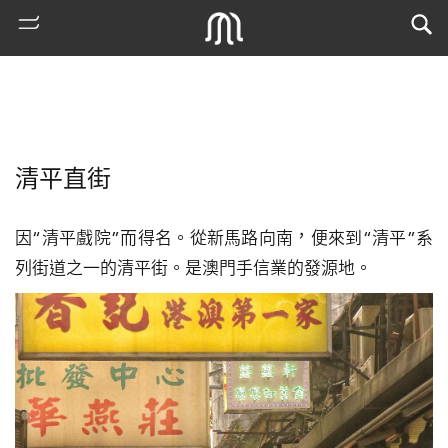
清平直街
因“清平戲院”而得名。從新馬路向南，便來到“清平”系
列街道之一的清平街。是澳門手信業的發源地。
熱
門
搜
索
古
地