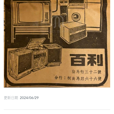
圖
媽
閣
寺
廟
巴
士
教
堂
街
市
更新日期 2024/06/29