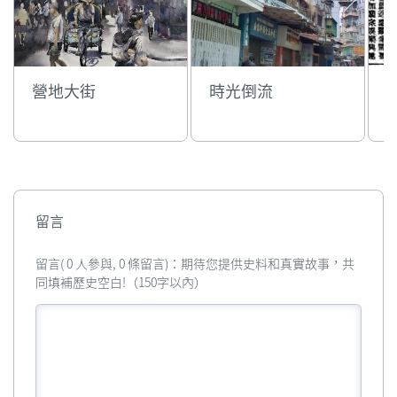
營地大街
時光倒流
留言
留言( 0 人參與, 0 條留言)：期待您提供史料和真實故事，共
同填補歷史空白!（150字以內）