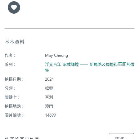
基本資料
作者：
May Cheung
系列：
浮光百年 承載輝煌 ── 新馬路及周邊街區圖片徵
集
拍攝日期：
2024
分類：
檔案
關鍵字：
百利
拍攝地點：
澳門
圖片編號：
14699