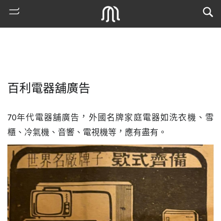
百利電器舖廣告
70年代電器舖廣告，外國名牌家庭電器如洗衣機、雪
櫃、冷氣機、音響、電視機等，應有盡有。
熱
門
搜
索
古
地