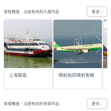
穿梭暢達．沿途有你的入選作品
更多...
上海製造
噴射船與噴射客機
穿梭暢達．沿途有你的參與作品
更多...