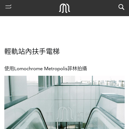
輕軌站內扶手電梯
使用Lomochrome Metropolis菲林拍攝
熱
門
搜
索
古
地