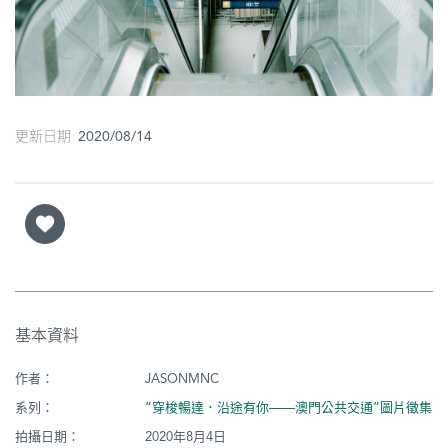
圖
媽
閣
更新日期 2020/08/14
寺
廟
巴
士
教
堂
基本資料
街
市
作者：
JASONMNC
系列：
“穿梭暢達．沿途有你——澳門公共交通”圖片徵集
拍攝日期：
2020年8月4日