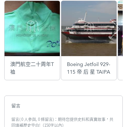
澳門航空二十周年T
Boeing Jetfoil 929-
裇
115 帝 后 星 TAIPA
留言
留言( 0 人參與, 0 條留言)：期待您提供史料和真實故事，共
同填補歷史空白!（150字以內）