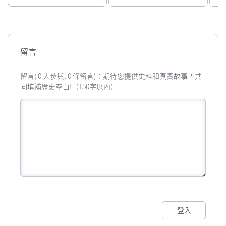
留言
留言( 0 人參與, 0 條留言)：期待您提供史料和真實故事，共
同填補歷史空白!（150字以內）
登入