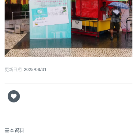
圖
媽
閣
寺
廟
巴
更新日期 2025/08/31
士
教
堂
街
市
基本資料