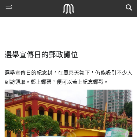
選舉宣傳日的郵政攤位
選舉宣傳日的紀念封，在風雨天氣下，仍能吸引不少人
到訪領取。郵上郵票，便可以蓋上紀念郵戳。
熱
門
搜
索
古
地