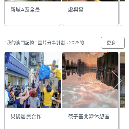
新城A區全景
虛與實
“我的澳門記憶” 圖片分享計劃 - 2025的參與作品
更多...
災後居民合作
筷子基北灣休憩區