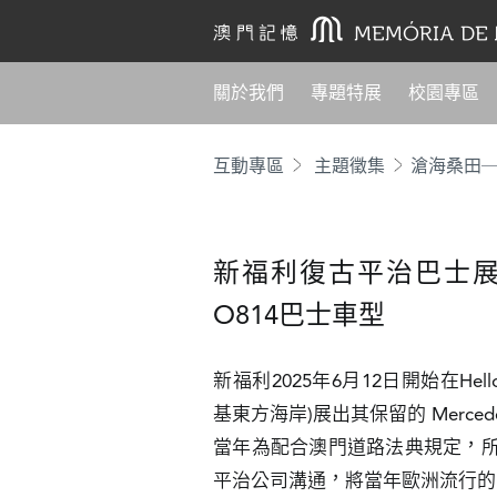
關於我們
專題特展
校園專區
互動專區
主題徵集
滄海桑田
新福利復古平治巴士展
O814巴士車型
新福利2025年6月12日開始在Hel
基東方海岸)展出其保留的 Mercedes 
當年為配合澳門道路法典規定，
平治公司溝通，將當年歐洲流行的