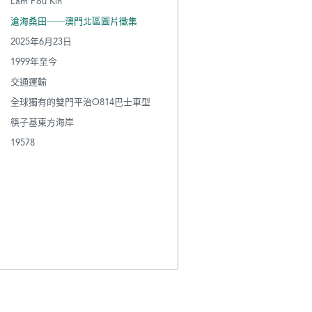
Lam Pou Kin
滄海桑田──澳門北區圖片徵集
2025年6月23日
1999年至今
交通運輸
全球獨有的雙門平治O814巴士車型
筷子基東方海岸
19578