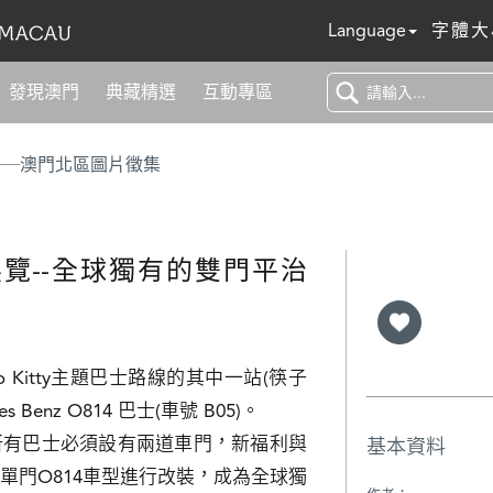
Language
字體大
發現澳門
典藏精選
互動專區
──澳門北區圖片徵集
覽--全球獨有的雙門平治
lo Kitty主題巴士路線的其中一站(筷子
Benz O814 巴士(車號 B05)。

所有巴士必須設有兩道車門，新福利與
基本資料
單門O814車型進行改裝，成為全球獨