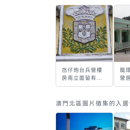
氹仔炮台兵營樓
龍
房南立面留有的
營
寫着1847及葡萄
牙瑪利亞二世女
皇徽號
澳門北區圖片徵集的入選