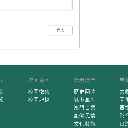
登入
展
校園專區
發現澳門
典
章
校園徵集
歷史回眸
文
覽
校園記憶
城市風貌
圖
澳門百業
器
風俗民情
影
文化藝術
口