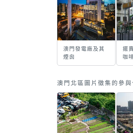
澳門發電廠及其
擺
煙囪
咖
澳門北區圖片徵集的參與