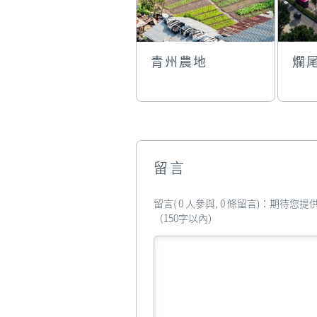
青州農地
爛
留言
留言( 0 人參與, 0 條留言)：期待
（150字以內）