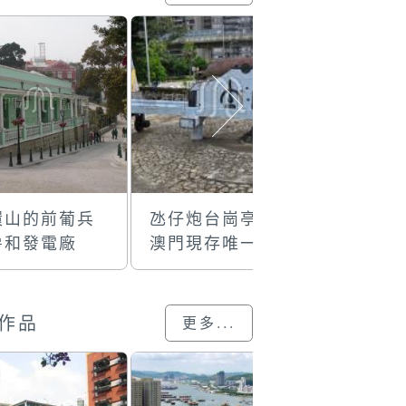
環山的前葡兵
氹仔炮台崗亭和
紀念碑公
房和發電廠
澳門現存唯一可
「瑪麗亞
水平轉動的岸防
號巡洋艦
炮
件紀念碑
作品
更多...