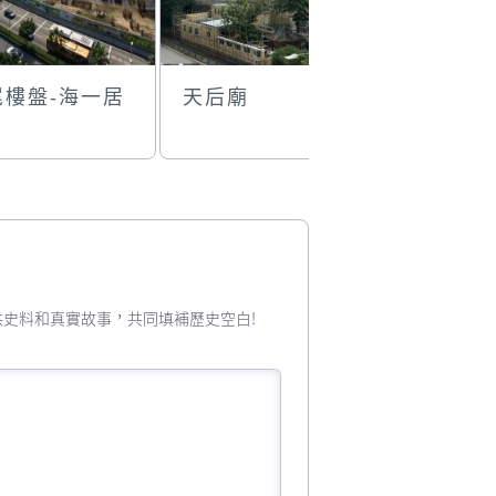
尾樓盤-海一居
天后廟
嘉翠麗大
座
您提供史料和真實故事，共同填補歷史空白!