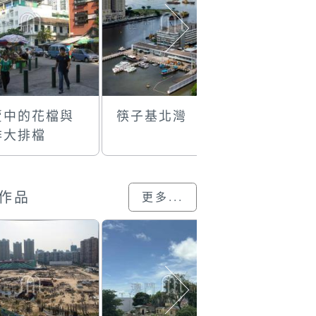
賣中的花檔與
筷子基北灣
望廈區
啡大排檔
作品
更多...