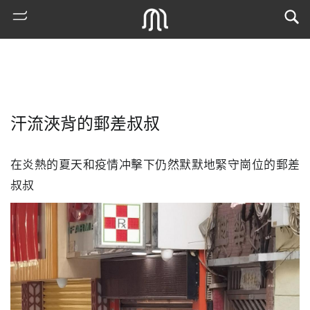
汗流浹背的郵差叔叔
在炎熱的夏天和疫情冲擊下仍然默默地緊守崗位的郵差
叔叔
熱
門
搜
索
古
地