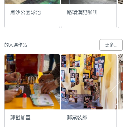
黑沙公園泳池
路環漢記咖啡
的入選作品
更多...
郵戳加蓋
郵票裝飾