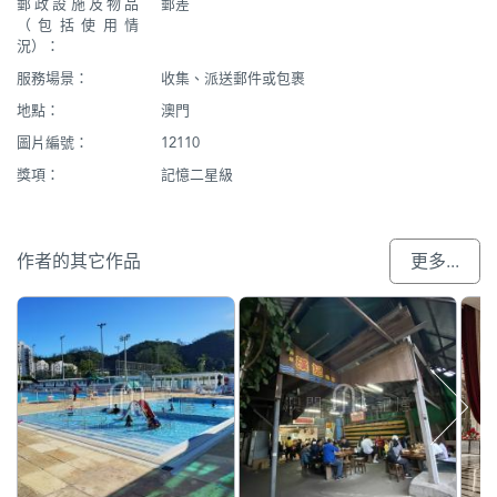
郵政設施及物品
郵差
（包括使用情
況）：
服務場景：
收集、派送郵件或包裹
地點：
澳門
圖片編號：
12110
獎項：
記憶二星級
作者的其它作品
更多...