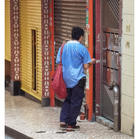
圖
媽
閣
寺
廟
巴
士
教
堂
街
市