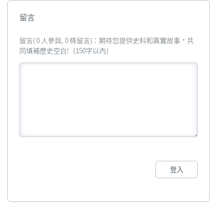
留言
留言( 0 人參與, 0 條留言)：期待您提供史料和真實故事，共
同填補歷史空白!（150字以內）
登入