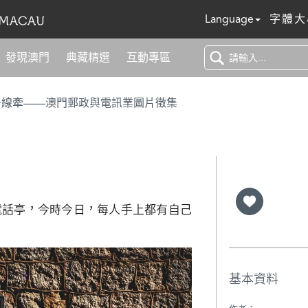
Language
字體大
發現澳門
典藏精選
互動專區
一線牽——澳門郵政與電訊業圖片徵集
電話亭，今時今日，每人手上都有自己
基本資料