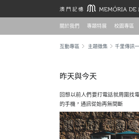
關於我們
專題特展
校園專區
互動專區
主題徵集
千里傳訊
昨天與今天
回想以前人們要打電話就周圍找
的手機，通訊從始再無間斷