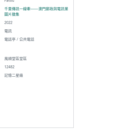
Fatou
千里傳訊一線牽——澳門郵政與電訊業
圖片徵集
2022
電訊
電話亭 / 公共電話
風順堂區堂區
12482
記憶二星級