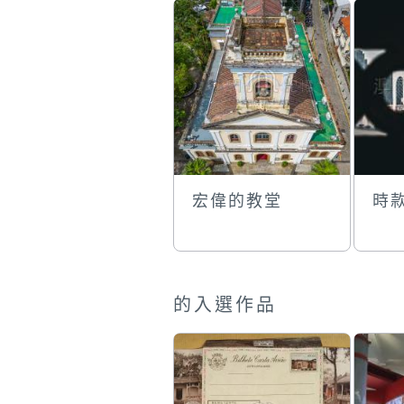
宏偉的教堂
時
的入選作品