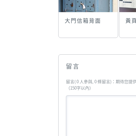
大門信箱背面
黃
留言
留言( 0 人參與, 0 條留言)：期待
（150字以內）