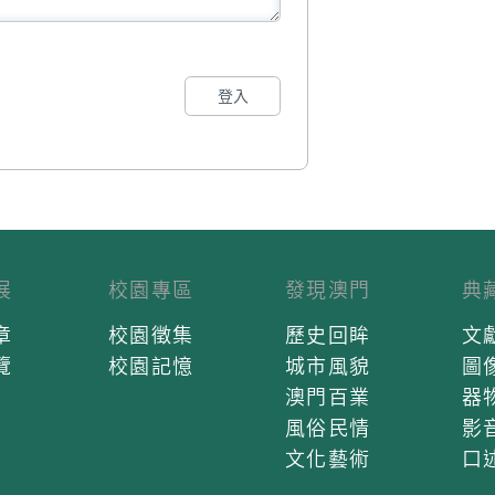
登入
展
校園專區
發現澳門
典
章
校園徵集
歷史回眸
文
覽
校園記憶
城市風貌
圖
澳門百業
器
風俗民情
影
文化藝術
口