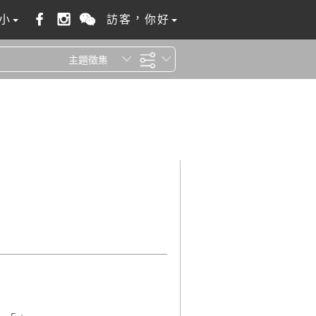
小
訪客，你好
主題徵集
全站