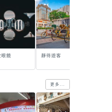
款眼鏡
靜待遊客
倒映
更多...