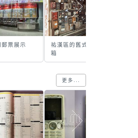
門郵票展示
祐漢區的舊式信
流動電話
箱
更多...